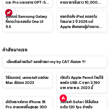
และ Pro และขยาย GPT-5.6
คาดราคาเริ่มราว 10,000
Luna ให้ผู้ใช้ฟรี
บาท
อุปกรณ์ Samsung Galaxy
ยอดจัดส่ง iPad ลดลงใน
ที่คาดว่าจะรองรับ One UI
ไตรมาส 2 ปี 2026 แต่
9.5
Apple ยังครองผู้นำตลาด
แท็บเล็ต
กำลังมาแรง
เบื่อเครือข่ายเดิม? ลองย้ายมา my by CAT กันเถอะ !!!
วิธีลบแอป, uninstall แอปบน
เปิดตัว Apple Pencil ใหม่ใช้
Mac อัปเดต 2023
พอร์ต USB-C ราคา 3,190
บาท ขาย พ.ย. 2023 นี้
นักวิเคราะห์คาด iPhone 18
วิธีตั้งค่า Safari ให้ลื่นไหล
Pro อาจแพงขึ้นสูงสุด 300
ระดับ 120 fps สำหรับ