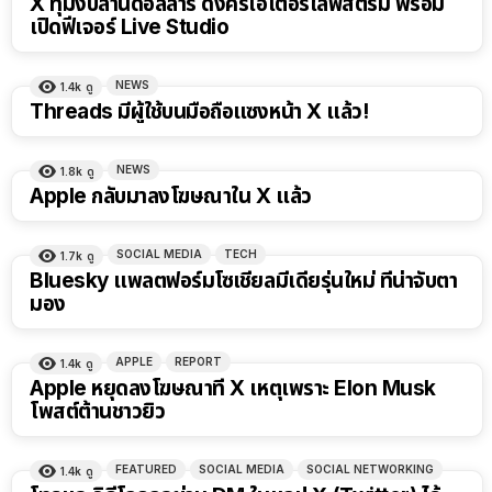
X ทุ่มงบล้านดอลลาร์ ดึงครีเอเตอร์ไลฟ์สตรีม พร้อม
เปิดฟีเจอร์ Live Studio
NEWS
1.4k
ดู
Threads มีผู้ใช้บนมือถือแซงหน้า X แล้ว!
NEWS
1.8k
ดู
Apple กลับมาลงโฆษณาใน X แล้ว
SOCIAL MEDIA
TECH
1.7k
ดู
Bluesky แพลตฟอร์มโซเชียลมีเดียรุ่นใหม่ ที่น่าจับตา
มอง
APPLE
REPORT
1.4k
ดู
Apple หยุดลงโฆษณาที่ X เหตุเพราะ Elon Musk
โพสต์ต้านชาวยิว
FEATURED
SOCIAL MEDIA
SOCIAL NETWORKING
1.4k
ดู