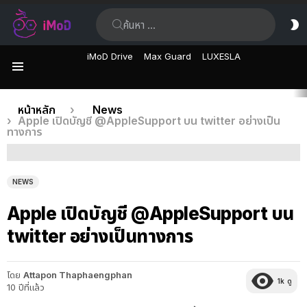
ค้นหา:
ส
ผิ
iMoD Drive
Max Guard
LUXESLA
เมนู
เรื่อง
คุณอยู่ที่นี่:
หน้าหลัก
News
Apple เปิดบัญชี @AppleSupport บน twitter อย่างเป็น
ล่าสุด
ทางการ
NEWS
Apple เปิดบัญชี @AppleSupport บน
twitter อย่างเป็นทางการ
โดย
Attapon Thaphaengphan
1k
ดู
10 ปีที่แล้ว