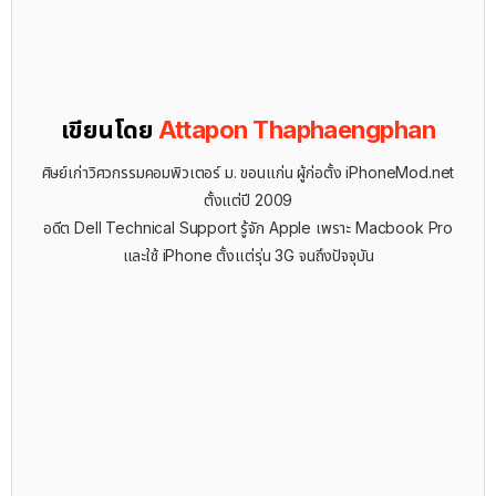
เขียนโดย
Attapon Thaphaengphan
ศิษย์เก่าวิศวกรรมคอมพิวเตอร์ ม. ขอนแก่น ผู้ก่อตั้ง iPhoneMod.net
ตั้งแต่ปี 2009
อดีต Dell Technical Support รู้จัก ​Apple เพราะ Macbook Pro
และใช้ iPhone ตั้งแต่รุ่น 3G จนถึงปัจจุบัน