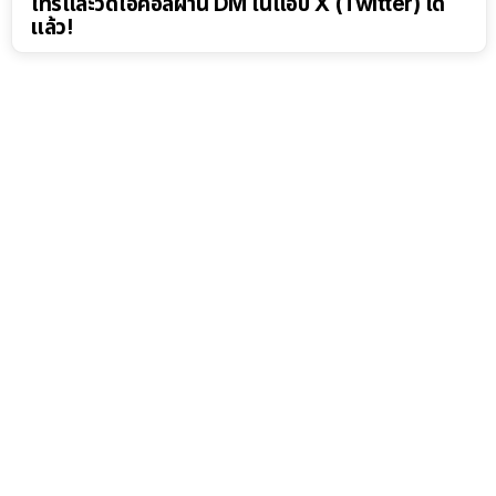
โทรและวิดีโอคอลผ่าน DM ในแอป X (Twitter) ได้
แล้ว!