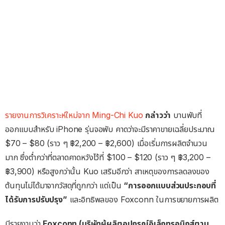
รายงานการวิเคราะห์ใหม่จาก Ming-Chi Kuo
กล่าวว่า
บานพับที่
ออกแบบสำหรับ iPhone รุ่นจอพับ คาดว่าจะมีราคาขายเฉลี่ยประมาณ
$70 – $80 (ราว ๆ ฿2,200 – ฿2,600) เมื่อเริ่มการผลิตจำนวน
มาก ซึ่งต่ำกว่าที่ตลาดคาดหวังไว้ที่ $100 – $120 (ราว ๆ ฿3,200 –
฿3,900) หรือสูงกว่านั้น Kuo เสริมอีกว่า สาเหตุของการลดลงของ
ต้นทุนไม่ได้มาจากวัสดุที่ถูกกว่า แต่เป็น
“การออกแบบส่วนประกอบที่
ได้รับการปรับปรุง”
และอิทธิพลของ Foxconn ในการขยายการผลิต
มีรายงานว่า
Foxconn (บริษัทผู้ผลิตอุปกรณ์อิเล็กทรอนิกส์ตาม