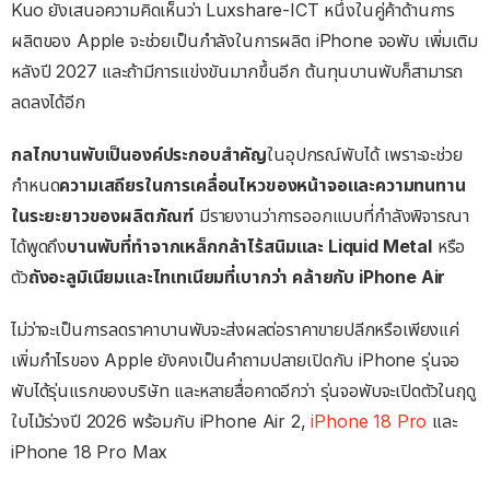
Kuo ยังเสนอความคิดเห็นว่า Luxshare-ICT หนึ่งในคู่ค้าด้านการ
ผลิตของ Apple จะช่วยเป็นกำลังในการผลิต iPhone จอพับ เพิ่มเติม
หลังปี 2027 และถ้ามีการแข่งขันมากขึ้นอีก ต้นทุนบานพับก็สามารถ
ลดลงได้อีก
กลไกบานพับเป็นองค์ประกอบสำคัญ
ในอุปกรณ์พับได้ เพราะจะช่วย
กำหนด
ความเสถียรในการเคลื่อนไหวของหน้าจอและความทนทาน
ในระยะยาวของผลิตภัณฑ์
มีรายงานว่าการออกแบบที่กำลังพิจารณา
ได้พูดถึง
บานพับที่ทำจากเหล็กกล้าไร้สนิมและ Liquid Metal
หรือ
ตัว
ถังอะลูมิเนียมและไทเทเนียมที่เบากว่า คล้ายกับ iPhone Air
ไม่ว่าจะเป็นการลดราคาบานพับจะส่งผลต่อราคาขายปลีกหรือเพียงแค่
เพิ่มกำไรของ Apple ยังคงเป็นคำถามปลายเปิดกับ iPhone รุ่นจอ
พับได้รุ่นแรกของบริษัท และหลายสื่อคาดอีกว่า รุ่นจอพับจะเปิดตัวในฤดู
ใบไม้ร่วงปี 2026 พร้อมกับ iPhone Air 2,
iPhone 18 Pro
และ
iPhone 18 Pro Max