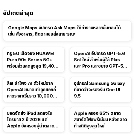
อัปเดตล่าสุด
Google Maps อัปเกรด Ask Maps ให้ทำงานหลายขั้นตอนได้
เช่น สั่งอาหาร, ติดตามขนส่งสาธารณะ
ทรู 5G เปิดจอง HUAWEI
OpenAI อัปเกรด GPT-5.6
Pura 90s Series 5G+
Sol ใหม่ สำหรับผู้ใช้ Plus
พร้อมส่วนลดสูงสุด 19,400
และ Pro และขยาย GPT-5.6
บาท
Luna ให้ผู้ใช้ฟรี
ลือ! ลำโพง AI ตัวใหม่จาก
อุปกรณ์ Samsung Galaxy
OpenAI ขนาดเท่าลูกฮอกกี้
ที่คาดว่าจะรองรับ One UI
คาดราคาเริ่มราว 10,000
9.5
บาท
ยอดจัดส่ง iPad ลดลงใน
Apple ครอง 65% ตลาด
ไตรมาส 2 ปี 2026 แต่
สมาร์ตโฟนพรีเมียม หลังตลาด
Apple ยังครองผู้นำตลาด
ทำสถิติสูงสุดใหม่
แท็บเล็ต