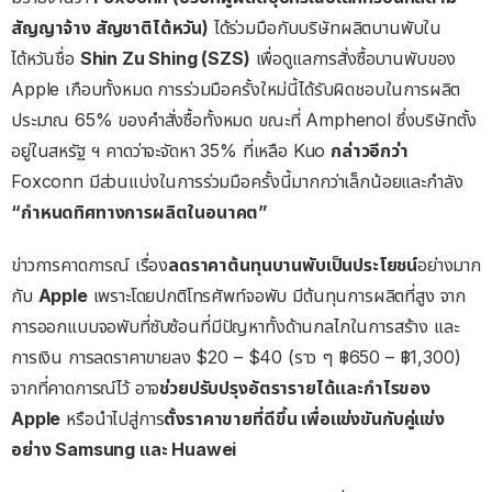
สัญญาจ้าง สัญชาติไต้หวัน)
ได้ร่วมมือกับบริษัทผลิตบานพับใน
ไต้หวันชื่อ
Shin Zu Shing (SZS)
เพื่อดูแลการสั่งซื้อบานพับของ
Apple เกือบทั้งหมด การร่วมมือครั้งใหม่นี้ได้รับผิดชอบในการผลิต
ประมาณ 65% ของคำสั่งซื้อทั้งหมด ขณะที่ Amphenol ซึ่งบริษัทตั้ง
อยู่ในสหรัฐ ฯ คาดว่าจะจัดหา 35% ที่เหลือ Kuo
กล่าวอีกว่า
Foxconn มีส่วนแบ่งในการร่วมมือครั้งนี้มากกว่าเล็กน้อยและกำลัง
“กำหนดทิศทางการผลิตในอนาคต”
ข่าวการคาดการณ์ เรื่อง
ลดราคาต้นทุนบานพับเป็นประโยชน์
อย่างมาก
กับ
Apple
เพราะโดยปกติโทรศัพท์จอพับ มีต้นทุนการผลิตที่สูง จาก
การออกแบบจอพับที่ซับซ้อนที่มีปัญหาทั้งด้านกลไกในการสร้าง และ
การเงิน การลดราคาขายลง $20 – $40 (ราว ๆ ฿650 – ฿1,300)
จากที่คาดการณ์ไว้ อาจ
ช่วยปรับปรุงอัตรารายได้และกำไรของ
Apple
หรือนำไปสู่การ
ตั้งราคาขายที่ดีขึ้น เพื่อแข่งขันกับคู่แข่ง
อย่าง Samsung และ Huawei