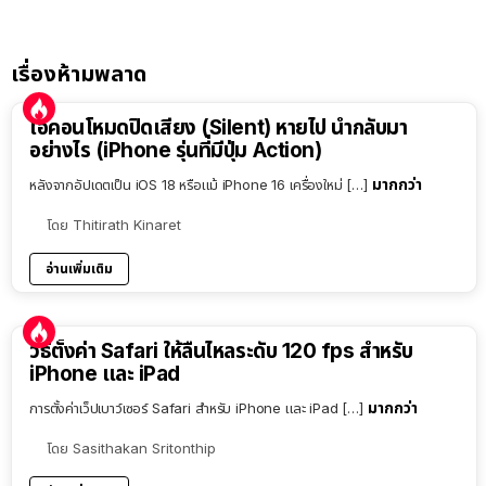
เรื่องห้ามพลาด
ไอคอนโหมดปิดเสียง (Silent) หายไป นำกลับมา
อย่างไร (iPhone รุ่นที่มีปุ่ม Action)
มากกว่า
หลังจากอัปเดตเป็น iOS 18 หรือแม้ iPhone 16 เครื่องใหม่ […]
โดย
Thitirath Kinaret
อ่านเพิ่มเติม
วิธีตั้งค่า Safari ให้ลื่นไหลระดับ 120 fps สำหรับ
iPhone และ iPad
มากกว่า
การตั้งค่าเว็ปเบาว์เซอร์ Safari สำหรับ iPhone และ iPad […]
โดย
Sasithakan Sritonthip