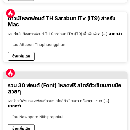
ดาวน์โหลดฟอนต์ TH Sarabun IT๙ (IT9) สำหรับ
Mac
มากกว่า
หากท่านใดต้องการฟอนต์ TH Sarabun IT๙ (IT9) เพื่อพิมพ์แล […]
โดย
Attapon Thaphaengphan
อ่านเพิ่มเติม
รวม 30 ฟอนต์ (Font) โหลดฟรี สไตล์ตัวเขียนลายมือ
สวยๆ
หากใครกำลังมองหาฟอนต์สวยๆ สไตล์ตัวเขียนภาษาอังกฤษ เหมาะ […]
มากกว่า
โดย
Nawaporn Nithiprapakul
อ่านเพิ่มเติม