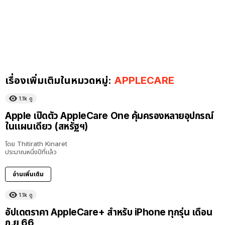
เรื่องเพิ่มเติมในหมวดหมู่:
APPLECARE
1.1k
ดู
Apple เปิดตัว AppleCare One คุ้มครองหลายอุปกรณ์
ในแผนเดียว (สหรัฐฯ)
โดย
Thitirath Kinaret
ประมาณหนึ่งปีที่แล้ว
อ่านเพิ่มเติม
1.1k
ดู
อัปเดตราคา AppleCare+ สำหรับ iPhone ทุกรุ่น เดือน
ก.ย 66