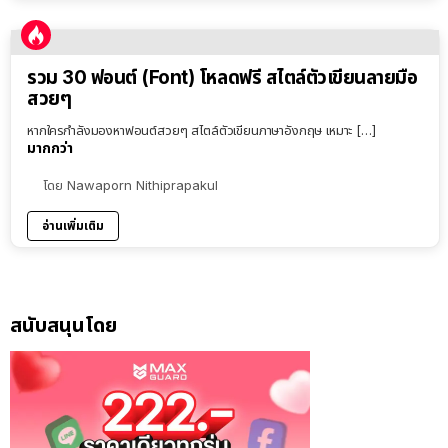
รวม 30 ฟอนต์ (Font) โหลดฟรี สไตล์ตัวเขียนลายมือ
สวยๆ
หากใครกำลังมองหาฟอนต์สวยๆ สไตล์ตัวเขียนภาษาอังกฤษ เหมาะ […]
มากกว่า
โดย
Nawaporn Nithiprapakul
อ่านเพิ่มเติม
สนับสนุนโดย