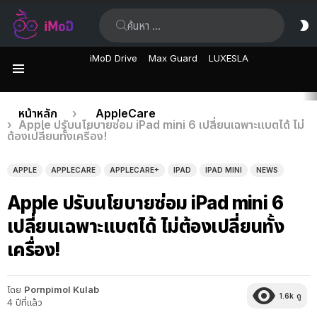
ค้นหา:
ส
ผิ
iMoD Drive
Max Guard
LUXESLA
เมนู
เรื่อง
คุณอยู่ที่นี่:
หน้าหลัก
AppleCare
Apple ปรับนโยบายซ่อม iPad mini 6 เปลี่ยนเฉพาะแบตได้ ไม่
ล่าสุด
ต้องเปลี่ยนทั้งเครื่อง!
APPLE
APPLECARE
APPLECARE+
IPAD
IPAD MINI
NEWS
Apple ปรับนโยบายซ่อม iPad mini 6
เปลี่ยนเฉพาะแบตได้ ไม่ต้องเปลี่ยนทั้ง
เครื่อง!
โดย
Pornpimol Kulab
1.6k
ดู
4 ปีที่แล้ว