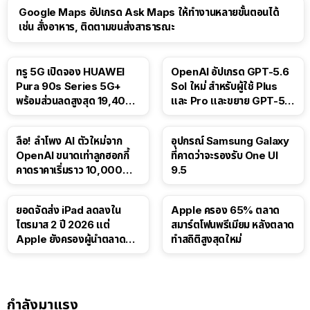
Google Maps อัปเกรด Ask Maps ให้ทำงานหลายขั้นตอนได้
เช่น สั่งอาหาร, ติดตามขนส่งสาธารณะ
ทรู 5G เปิดจอง HUAWEI
OpenAI อัปเกรด GPT-5.6
Pura 90s Series 5G+
Sol ใหม่ สำหรับผู้ใช้ Plus
พร้อมส่วนลดสูงสุด 19,400
และ Pro และขยาย GPT-5.6
บาท
Luna ให้ผู้ใช้ฟรี
ลือ! ลำโพง AI ตัวใหม่จาก
อุปกรณ์ Samsung Galaxy
OpenAI ขนาดเท่าลูกฮอกกี้
ที่คาดว่าจะรองรับ One UI
คาดราคาเริ่มราว 10,000
9.5
บาท
ยอดจัดส่ง iPad ลดลงใน
Apple ครอง 65% ตลาด
ไตรมาส 2 ปี 2026 แต่
สมาร์ตโฟนพรีเมียม หลังตลาด
Apple ยังครองผู้นำตลาด
ทำสถิติสูงสุดใหม่
แท็บเล็ต
กำลังมาแรง