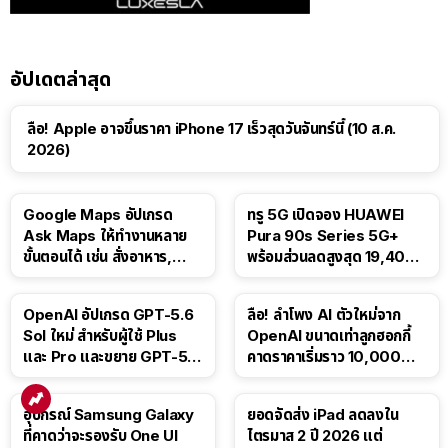
อัปเดตล่าสุด
ลือ! Apple อาจขึ้นราคา iPhone 17 เร็วสุดวันจันทร์นี้ (10 ส.ค.
2026)
Google Maps อัปเกรด
ทรู 5G เปิดจอง HUAWEI
Ask Maps ให้ทำงานหลาย
Pura 90s Series 5G+
ขั้นตอนได้ เช่น สั่งอาหาร,
พร้อมส่วนลดสูงสุด 19,400
ติดตามขนส่งสาธารณะ
บาท
OpenAI อัปเกรด GPT-5.6
ลือ! ลำโพง AI ตัวใหม่จาก
Sol ใหม่ สำหรับผู้ใช้ Plus
OpenAI ขนาดเท่าลูกฮอกกี้
และ Pro และขยาย GPT-5.6
คาดราคาเริ่มราว 10,000
Luna ให้ผู้ใช้ฟรี
บาท
อุปกรณ์ Samsung Galaxy
ยอดจัดส่ง iPad ลดลงใน
ที่คาดว่าจะรองรับ One UI
ไตรมาส 2 ปี 2026 แต่