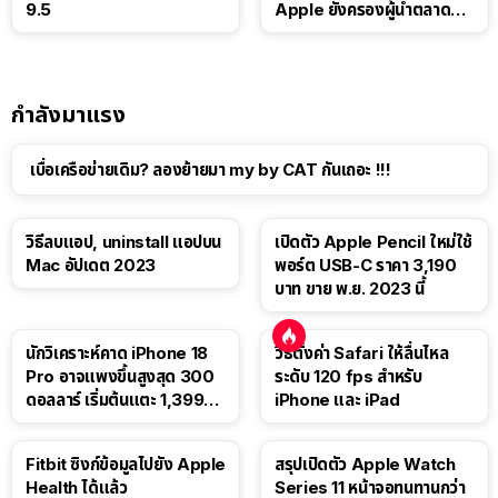
9.5
Apple ยังครองผู้นำตลาด
แท็บเล็ต
กำลังมาแรง
เบื่อเครือข่ายเดิม? ลองย้ายมา my by CAT กันเถอะ !!!
วิธีลบแอป, uninstall แอปบน
เปิดตัว Apple Pencil ใหม่ใช้
Mac อัปเดต 2023
พอร์ต USB-C ราคา 3,190
บาท ขาย พ.ย. 2023 นี้
นักวิเคราะห์คาด iPhone 18
วิธีตั้งค่า Safari ให้ลื่นไหล
Pro อาจแพงขึ้นสูงสุด 300
ระดับ 120 fps สำหรับ
ดอลลาร์ เริ่มต้นแตะ 1,399
iPhone และ iPad
ดอลลาร์
Fitbit ซิงก์ข้อมูลไปยัง Apple
สรุปเปิดตัว Apple Watch
Health ได้แล้ว
Series 11 หน้าจอทนทานกว่า