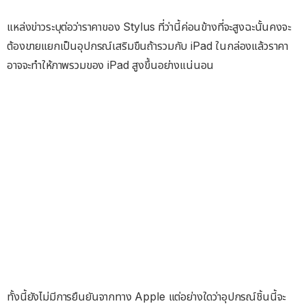
แหล่งข่าวระบุต่อว่าราคาของ Stylus ที่ว่านี้ค่อนข้างที่จะสูงฉะนั้นคงจะ
ต้องขายแยกเป็นอุปกรณ์เสริมขืนถ้ารวมกับ iPad ในกล่องแล้วราคา
อาจจะทำให้ภาพรวมของ iPad สูงขึ้นอย่างแน่นอน
ทั้งนี้ยังไม่มีการยืนยันจากทาง Apple แต่อย่างใดว่าอุปกรณ์ชิ้นนี้จะ