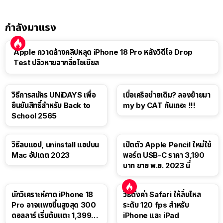
กำลังมาแรง
Apple กวาดล้างคลิปหลุด iPhone 18 Pro หลังวิดีโอ Drop
Test ปลิวหายจากสื่อโซเชียล
วิธีการสมัคร UNiDAYS เพื่อ
เบื่อเครือข่ายเดิม? ลองย้ายมา
ยืนยันสิทธิ์สำหรับ Back to
my by CAT กันเถอะ !!!
School 2565
วิธีลบแอป, uninstall แอปบน
เปิดตัว Apple Pencil ใหม่ใช้
Mac อัปเดต 2023
พอร์ต USB-C ราคา 3,190
บาท ขาย พ.ย. 2023 นี้
นักวิเคราะห์คาด iPhone 18
วิธีตั้งค่า Safari ให้ลื่นไหล
Pro อาจแพงขึ้นสูงสุด 300
ระดับ 120 fps สำหรับ
ดอลลาร์ เริ่มต้นแตะ 1,399
iPhone และ iPad