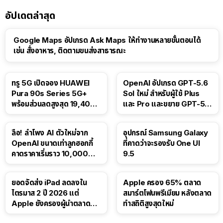
อัปเดตล่าสุด
Google Maps อัปเกรด Ask Maps ให้ทำงานหลายขั้นตอนได้
เช่น สั่งอาหาร, ติดตามขนส่งสาธารณะ
ทรู 5G เปิดจอง HUAWEI
OpenAI อัปเกรด GPT-5.6
Pura 90s Series 5G+
Sol ใหม่ สำหรับผู้ใช้ Plus
พร้อมส่วนลดสูงสุด 19,400
และ Pro และขยาย GPT-5.6
บาท
Luna ให้ผู้ใช้ฟรี
ลือ! ลำโพง AI ตัวใหม่จาก
อุปกรณ์ Samsung Galaxy
OpenAI ขนาดเท่าลูกฮอกกี้
ที่คาดว่าจะรองรับ One UI
คาดราคาเริ่มราว 10,000
9.5
บาท
ยอดจัดส่ง iPad ลดลงใน
Apple ครอง 65% ตลาด
ไตรมาส 2 ปี 2026 แต่
สมาร์ตโฟนพรีเมียม หลังตลาด
Apple ยังครองผู้นำตลาด
ทำสถิติสูงสุดใหม่
แท็บเล็ต