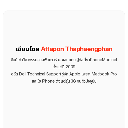
เขียนโดย
Attapon Thaphaengphan
ศิษย์เก่าวิศวกรรมคอมพิวเตอร์ ม. ขอนแก่น ผู้ก่อตั้ง iPhoneMod.net
ตั้งแต่ปี 2009
อดีต Dell Technical Support รู้จัก ​Apple เพราะ Macbook Pro
และใช้ iPhone ตั้งแต่รุ่น 3G จนถึงปัจจุบัน