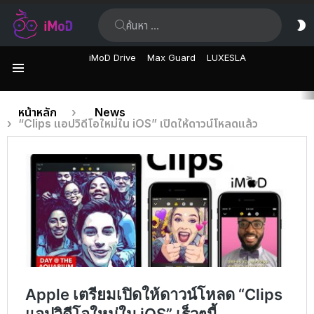
ค้นหา:
ส
ผิ
iMoD Drive
Max Guard
LUXESLA
เมนู
เรื่อง
คุณอยู่ที่นี่:
หน้าหลัก
News
“Clips แอปวิดีโอใหม่ใน iOS” เปิดให้ดาวน์โหลดแล้ว
ล่าสุด