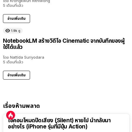
โดย
Krongkwun Rithiwong
5 เดือนที่แล้ว
อ่านเพิ่มเติม
1.9k
ดู
NotebookLM สร้างวิดีโอ Cinematic จากบันทึกของผู้
ใช้ได้แล้ว
โดย
Nattida Suriyodara
5 เดือนที่แล้ว
อ่านเพิ่มเติม
เรื่องห้ามพลาด
ไอคอนโหมดปิดเสียง (Silent) หายไป นำกลับมา
อย่างไร (iPhone รุ่นที่มีปุ่ม Action)