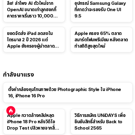
ลือ! ลำโพง AI ตัวใหม่จาก
อุปกรณ์ Samsung Galaxy
OpenAI ขนาดเท่าลูกฮอกกี้
ที่คาดว่าจะรองรับ One UI
คาดราคาเริ่มราว 10,000
9.5
บาท
ยอดจัดส่ง iPad ลดลงใน
Apple ครอง 65% ตลาด
ไตรมาส 2 ปี 2026 แต่
สมาร์ตโฟนพรีเมียม หลังตลาด
Apple ยังครองผู้นำตลาด
ทำสถิติสูงสุดใหม่
แท็บเล็ต
กำลังมาแรง
ตั้งค่ากล้องคุมโทนภาพด้วย Photographic Style ใน iPhone
16, iPhone 16 Pro
Apple กวาดล้างคลิปหลุด
วิธีการสมัคร UNiDAYS เพื่อ
iPhone 18 Pro หลังวิดีโอ
ยืนยันสิทธิ์สำหรับ Back to
Drop Test ปลิวหายจากสื่อ
School 2565
โซเชียล