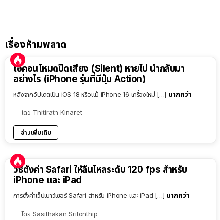
เรื่องห้ามพลาด
ไอคอนโหมดปิดเสียง (Silent) หายไป นำกลับมา
อย่างไร (iPhone รุ่นที่มีปุ่ม Action)
มากกว่า
หลังจากอัปเดตเป็น iOS 18 หรือแม้ iPhone 16 เครื่องใหม่ […]
โดย
Thitirath Kinaret
อ่านเพิ่มเติม
วิธีตั้งค่า Safari ให้ลื่นไหลระดับ 120 fps สำหรับ
iPhone และ iPad
มากกว่า
การตั้งค่าเว็ปเบาว์เซอร์ Safari สำหรับ iPhone และ iPad […]
โดย
Sasithakan Sritonthip