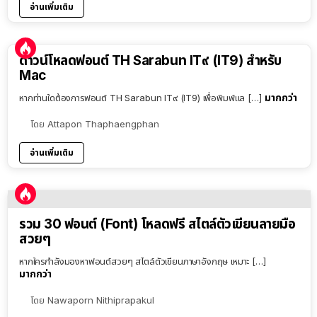
อ่านเพิ่มเติม
ดาวน์โหลดฟอนต์ TH Sarabun IT๙ (IT9) สำหรับ
Mac
มากกว่า
หากท่านใดต้องการฟอนต์ TH Sarabun IT๙ (IT9) เพื่อพิมพ์แล […]
โดย
Attapon Thaphaengphan
อ่านเพิ่มเติม
รวม 30 ฟอนต์ (Font) โหลดฟรี สไตล์ตัวเขียนลายมือ
สวยๆ
หากใครกำลังมองหาฟอนต์สวยๆ สไตล์ตัวเขียนภาษาอังกฤษ เหมาะ […]
มากกว่า
โดย
Nawaporn Nithiprapakul