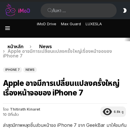
ค้นหา:
ส
ผิ
iMoD Drive
Max Guard
LUXESLA
เมนู
เรื่อง
คุณอยู่ที่นี่:
หน้าหลัก
News
Apple อาจมีการเปลี่ยนแปลงครั้งใหญ่เรื่องหน้าจอของ
ล่าสุด
iPhone 7
IPHONE 7
NEWS
Apple อาจมีการเปลี่ยนแปลงครั้งใหญ่
เรื่องหน้าจอของ iPhone 7
โดย
Thitirath Kinaret
6.8k
ดู
10 ปีที่แล้ว
ล่าสุดมีภาพหลุดชิ้นส่วนหน้าจอ iPhone 7 จาก GeekBar มาให้ชมกัน