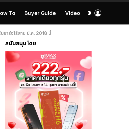
เข้า
สลับ
ow To
Buyer Guide
Video
สู่
ผิว
ระบบ
40:16
าร์จไร้สาย มี.ค. 2018 นี้
สนับสนุนโดย