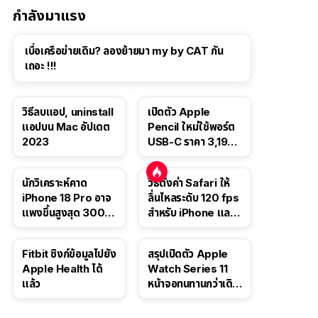
กำลังมาแรง
เบื่อเครือข่ายเดิม? ลองย้ายมา my by CAT กัน
เถอะ !!!
วิธีลบแอป, uninstall
เปิดตัว Apple
แอปบน Mac อัปเดต
Pencil ใหม่ใช้พอร์ต
2023
USB-C ราคา 3,190
บาท ขาย พ.ย. 2023
นี้
นักวิเคราะห์คาด
วิธีตั้งค่า Safari ให้
iPhone 18 Pro อาจ
ลื่นไหลระดับ 120 fps
แพงขึ้นสูงสุด 300
สำหรับ iPhone และ
ดอลลาร์ เริ่มต้นแตะ
iPad
1,399 ดอลลาร์
Fitbit ซิงก์ข้อมูลไปยัง
สรุปเปิดตัว Apple
Apple Health ได้
Watch Series 11
แล้ว
หน้าจอทนทานกว่าเดิม
2 เท่า เน้นฟีเจอร์
สุขภาพ