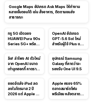
Google Maps อัปเกรด Ask Maps ให้ทำงาน
หลายขั้นตอนได้ เช่น สั่งอาหาร, ติดตามขนส่ง
สาธารณะ
ทรู 5G เปิดจอง
OpenAI อัปเกรด
HUAWEI Pura 90s
GPT-5.6 Sol ใหม่
Series 5G+ พร้อม
สำหรับผู้ใช้ Plus และ
ส่วนลดสูงสุด 19,400
Pro และขยาย GPT-
บาท
5.6 Luna ให้ผู้ใช้ฟรี
ลือ! ลำโพง AI ตัวใหม่
อุปกรณ์ Samsung
จาก OpenAI ขนาด
Galaxy ที่คาดว่าจะ
เท่าลูกฮอกกี้ คาดราคา
รองรับ One UI 9.5
เริ่มราว 10,000 บาท
ยอดจัดส่ง iPad ลด
Apple ครอง 65%
ลงในไตรมาส 2 ปี
ตลาดสมาร์ตโฟน
2026 แต่ Apple ยัง
พรีเมียม หลังตลาดทำ
ครองผู้นำตลาด
สถิติสูงสุดใหม่
แท็บเล็ต