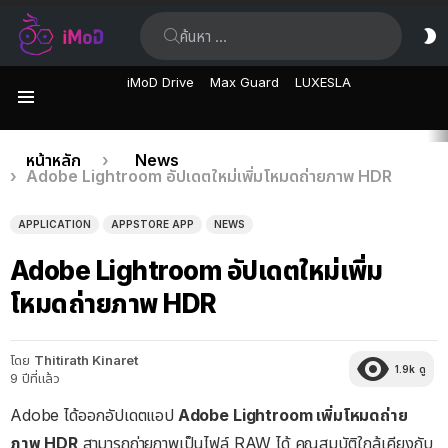
ค้นหา:
ส
ผิ
iMoD Drive
Max Guard
LUXESLA
เมนู
เรื่อง
คุณอยู่ที่นี่:
หน้าหลัก
News
Adobe Lightroom อัปเดตใหม่เพิ่มโหมดถ่ายภาพ HDR
ล่าสุด
APPLICATION
APPSTORE APP
NEWS
Adobe Lightroom อัปเดตใหม่เพิ่ม
โหมดถ่ายภาพ HDR
โดย
Thitirath Kinaret
1.9k
ดู
9 ปีที่แล้ว
Adobe ได้ออกอัปเดตแอป
Adobe Lightroom เพิ่มโหมดถ่าย
ภาพ HDR
สามารถถ่ายภาพเป็นไฟล์ RAW ได้ คุณสมบัติใกล้เคียงกับ