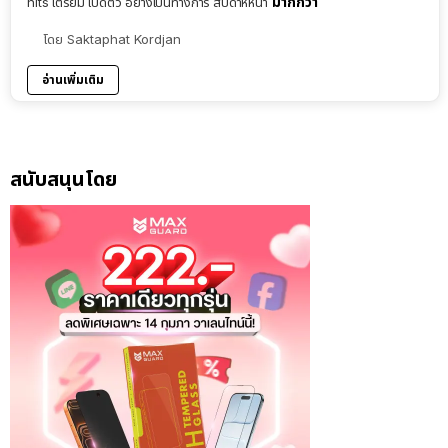
มากกว่า
nits เตรียม เปิดตัว อย่างเป็นทางการ สัปดาห์หน้า
โดย
Saktaphat Kordjan
อ่านเพิ่มเติม
สนับสนุนโดย