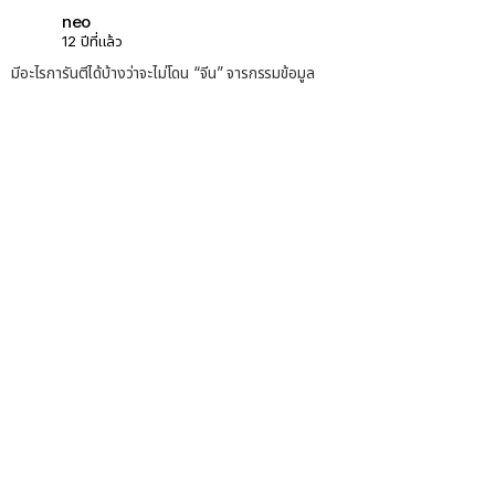
neo
12 ปีที่แล้ว
มีอะไรการันตีได้บ้างว่าจะไม่โดน “จีน” จารกรรมข้อมูล