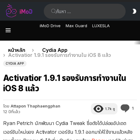
ค้นหา:
ส
ผิ
iMoD Drive
Max Guard
LUXESLA
เมนู
เรื่อง
คุณอยู่ที่นี่:
หน้าหลัก
Cydia App
Activatior 1.9.1 รองรับการทำงานใน iOS 8 แล้ว
ล่าสุด
CYDIA APP
Activatior 1.9.1 รองรับการทำงานใน
iOS 8 แล้ว
โดย
Attapon Thaphaengphan
คว
1
1.7k
ดู
12 ปีที่แล้ว
คิด
เห็
Ryan Petrich นักพัฒนา Cydia Tweak ชื่อดังได้ปล่อยอัปเดต
เวอร์ชันใหม่ของ Activator เวอร์ชัน 1.9.1 ออกมาให้ใช้งานแล้วหลัง