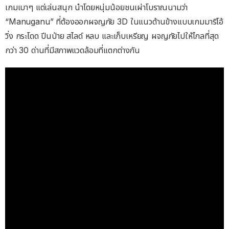
เกมเบาๆ แต่เล่นสนุก นำโดยหนุ่มน้อยชนเผ่าโบราณนามว่า
“Manuganu” ที่ต้องออกผจญภัย 3D ในแนวด้านข้างแบบเกมมาริโอ้
วิ่ง กระโดด ปีนป่าย สไลด์ หลบ และเก็บเหรียญ ผจญภัยไปให้ไกลที่สุด
กว่า 30 ด่านที่มีสภาพแวดล้อมที่แตกต่างกัน