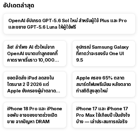
อัปเดตล่าสุด
OpenAI อัปเกรด GPT-5.6 Sol ใหม่ สำหรับผู้ใช้ Plus และ Pro
และขยาย GPT-5.6 Luna ให้ผู้ใช้ฟรี
ลือ! ลำโพง AI ตัวใหม่จาก
อุปกรณ์ Samsung Galaxy
OpenAI ขนาดเท่าลูกฮอกกี้
ที่คาดว่าจะรองรับ One UI
คาดราคาเริ่มราว 10,000
9.5
บาท
ยอดจัดส่ง iPad ลดลงใน
Apple ครอง 65% ตลาด
ไตรมาส 2 ปี 2026 แต่
สมาร์ตโฟนพรีเมียม หลังตลาด
Apple ยังครองผู้นำตลาด
ทำสถิติสูงสุดใหม่
แท็บเล็ต
41:47
iPhone 18 Pro และ iPhone
iPhone 17 และ iPhone 17
จอพับ อาจของขาดช่วงเปิด
Pro Max ใช้เกือบปี เป็นยังไง
ขาย จากปัญหา DRAM
บ้าง — เล่าประสบการณ์จริง