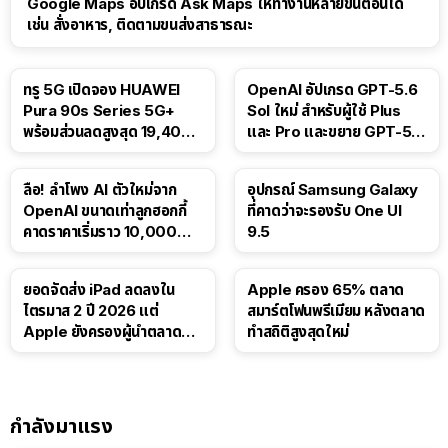
Google Maps อัปเกรด Ask Maps ให้ทำงานหลายขั้นตอนได้
เช่น สั่งอาหาร, ติดตามขนส่งสาธารณะ
ทรู 5G เปิดจอง HUAWEI
OpenAI อัปเกรด GPT-5.6
Pura 90s Series 5G+
Sol ใหม่ สำหรับผู้ใช้ Plus
พร้อมส่วนลดสูงสุด 19,400
และ Pro และขยาย GPT-5.6
บาท
Luna ให้ผู้ใช้ฟรี
ลือ! ลำโพง AI ตัวใหม่จาก
อุปกรณ์ Samsung Galaxy
OpenAI ขนาดเท่าลูกฮอกกี้
ที่คาดว่าจะรองรับ One UI
คาดราคาเริ่มราว 10,000
9.5
บาท
ยอดจัดส่ง iPad ลดลงใน
Apple ครอง 65% ตลาด
ไตรมาส 2 ปี 2026 แต่
สมาร์ตโฟนพรีเมียม หลังตลาด
Apple ยังครองผู้นำตลาด
ทำสถิติสูงสุดใหม่
แท็บเล็ต
กำลังมาแรง