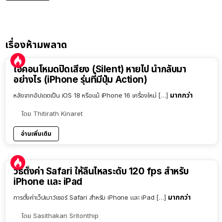
เรื่องห้ามพลาด
ไอคอนโหมดปิดเสียง (Silent) หายไป นำกลับมา
อย่างไร (iPhone รุ่นที่มีปุ่ม Action)
มากกว่า
หลังจากอัปเดตเป็น iOS 18 หรือแม้ iPhone 16 เครื่องใหม่ […]
โดย
Thitirath Kinaret
อ่านเพิ่มเติม
วิธีตั้งค่า Safari ให้ลื่นไหลระดับ 120 fps สำหรับ
iPhone และ iPad
มากกว่า
การตั้งค่าเว็ปเบาว์เซอร์ Safari สำหรับ iPhone และ iPad […]
โดย
Sasithakan Sritonthip