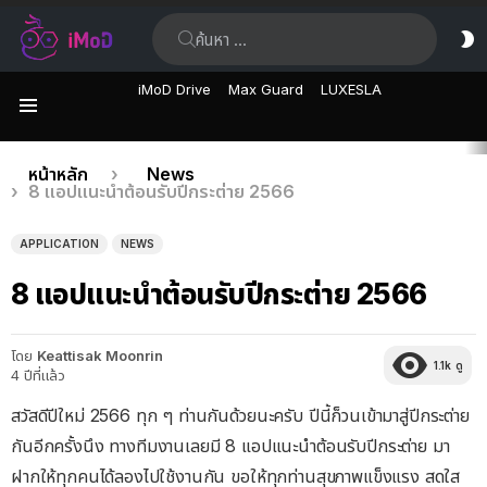
ค้นหา:
ส
ผิ
iMoD Drive
Max Guard
LUXESLA
เมนู
เรื่อง
คุณอยู่ที่นี่:
หน้าหลัก
News
8 แอปแนะนำต้อนรับปีกระต่าย 2566
ล่าสุด
APPLICATION
NEWS
8 แอปแนะนำต้อนรับปีกระต่าย 2566
โดย
Keattisak Moonrin
1.1k
ดู
4 ปีที่แล้ว
สวัสดีปีใหม่ 2566 ทุก ๆ ท่านกันด้วยนะครับ ปีนี้ก็วนเข้ามาสู่ปีกระต่าย
กันอีกครั้งนึง ทางทีมงานเลยมี 8 แอปแนะนำต้อนรับปีกระต่าย มา
ฝากให้ทุกคนได้ลองไปใช้งานกัน ขอให้ทุกท่านสุขภาพแข็งแรง สดใส