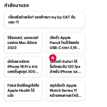
กำลังมาแรง
เบื่อเครือข่ายเดิม? ลองย้ายมา my by CAT กัน
เถอะ !!!
วิธีลบแอป, uninstall
เปิดตัว Apple
แอปบน Mac อัปเดต
Pencil ใหม่ใช้พอร์ต
2023
USB-C ราคา 3,190
บาท ขาย พ.ย. 2023
นี้
นักวิเคราะห์คาด
วิธีตั้งค่า Safari ให้
iPhone 18 Pro อาจ
ลื่นไหลระดับ 120 fps
แพงขึ้นสูงสุด 300
สำหรับ iPhone และ
ดอลลาร์ เริ่มต้นแตะ
iPad
1,399 ดอลลาร์
Fitbit ซิงก์ข้อมูลไปยัง
สรุปเปิดตัว Apple
Apple Health ได้
Watch Series 11
แล้ว
หน้าจอทนทานกว่าเดิม
2 เท่า เน้นฟีเจอร์
สุขภาพ