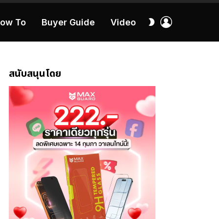
เข้า
สลับ
ow To
Buyer Guide
Video
สู่
ผิว
ระบบ
40:16
สนับสนุนโดย