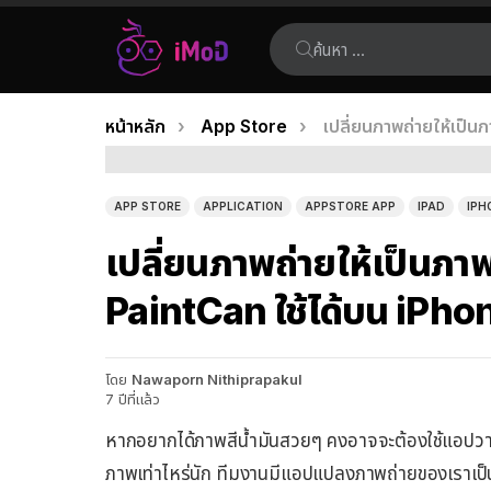
ค้นหา:
คุณอยู่ที่นี่:
หน้าหลัก
App Store
เปลี่ยนภาพถ่ายให้เป็
เรื่อง
ล่าสุด
APP STORE
APPLICATION
APPSTORE APP
IPAD
IPH
เปลี่ยนภาพถ่ายให้เป็นภ
PaintCan ใช้ได้บน iPho
โดย
Nawaporn Nithiprapakul
7 ปีที่แล้ว
หากอยากได้ภาพสีน้ำมันสวยๆ คงอาจจะต้องใช้แอปวา
ภาพเท่าไหร่นัก ทีมงานมีแอปแปลงภาพถ่ายของเราเป็นส