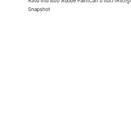
หลังจากเข้าแอป Adobe PaintCan มาแล้ว ให้แตะรู
Snapshot