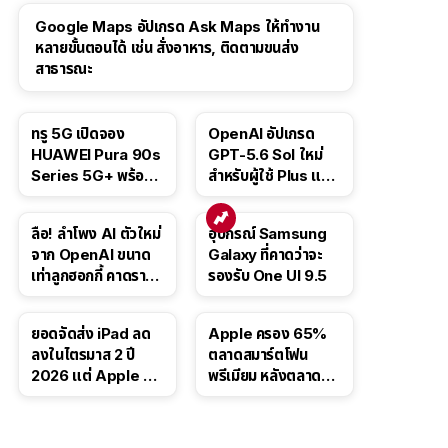
Google Maps อัปเกรด Ask Maps ให้ทำงาน
หลายขั้นตอนได้ เช่น สั่งอาหาร, ติดตามขนส่ง
สาธารณะ
ทรู 5G เปิดจอง
OpenAI อัปเกรด
HUAWEI Pura 90s
GPT-5.6 Sol ใหม่
Series 5G+ พร้อม
สำหรับผู้ใช้ Plus และ
ส่วนลดสูงสุด 19,400
Pro และขยาย GPT-
บาท
5.6 Luna ให้ผู้ใช้ฟรี
ลือ! ลำโพง AI ตัวใหม่
อุปกรณ์ Samsung
จาก OpenAI ขนาด
Galaxy ที่คาดว่าจะ
เท่าลูกฮอกกี้ คาดราคา
รองรับ One UI 9.5
เริ่มราว 10,000 บาท
ยอดจัดส่ง iPad ลด
Apple ครอง 65%
ลงในไตรมาส 2 ปี
ตลาดสมาร์ตโฟน
2026 แต่ Apple ยัง
พรีเมียม หลังตลาดทำ
ครองผู้นำตลาด
สถิติสูงสุดใหม่
แท็บเล็ต