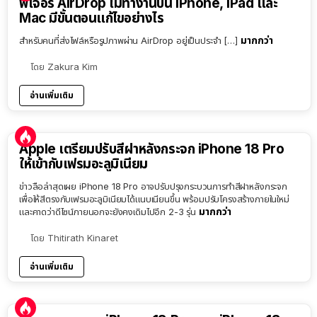
ฟีเจอร์ AirDrop ไม่ทำงานบน iPhone, iPad และ
Mac มีขั้นตอนแก้ไขอย่างไร
มากกว่า
สำหรับคนที่ส่งไฟล์หรือรูปภาพผ่าน AirDrop อยู่เป็นประจำ […]
โดย
Zakura Kim
อ่านเพิ่มเติม
Apple เตรียมปรับสีฝาหลังกระจก iPhone 18 Pro
ให้เข้ากับเฟรมอะลูมิเนียม
ข่าวลือล่าสุดเผย iPhone 18 Pro อาจปรับปรุงกระบวนการทำสีฝาหลังกระจก
เพื่อให้สีตรงกับเฟรมอะลูมิเนียมได้แนบเนียนขึ้น พร้อมปรับโครงสร้างภายในใหม่
มากกว่า
และคาดว่าดีไซน์ภายนอกจะยังคงเดิมไปอีก 2-3 รุ่น
โดย
Thitirath Kinaret
อ่านเพิ่มเติม