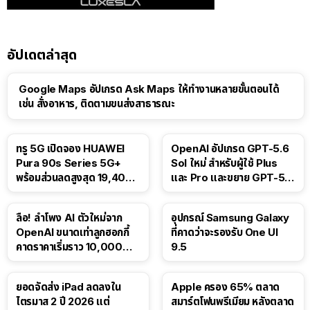
อัปเดตล่าสุด
Google Maps อัปเกรด Ask Maps ให้ทำงานหลายขั้นตอนได้
เช่น สั่งอาหาร, ติดตามขนส่งสาธารณะ
ทรู 5G เปิดจอง HUAWEI
OpenAI อัปเกรด GPT-5.6
Pura 90s Series 5G+
Sol ใหม่ สำหรับผู้ใช้ Plus
พร้อมส่วนลดสูงสุด 19,400
และ Pro และขยาย GPT-5.6
บาท
Luna ให้ผู้ใช้ฟรี
ลือ! ลำโพง AI ตัวใหม่จาก
อุปกรณ์ Samsung Galaxy
OpenAI ขนาดเท่าลูกฮอกกี้
ที่คาดว่าจะรองรับ One UI
คาดราคาเริ่มราว 10,000
9.5
บาท
ยอดจัดส่ง iPad ลดลงใน
Apple ครอง 65% ตลาด
ไตรมาส 2 ปี 2026 แต่
สมาร์ตโฟนพรีเมียม หลังตลาด