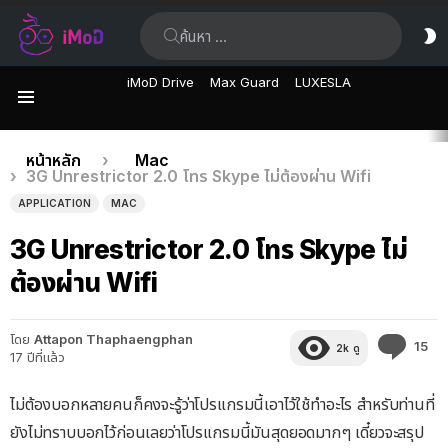
ค้นหา:
ส
ผิ
iMoD Drive
Max Guard
LUXESLA
เมนู
เรื่อง
คุณอยู่ที่นี่:
หน้าหลัก
Mac
3G Unrestrictor 2.0 โทร Skype ไม่ต้องผ่าน Wifi
ล่าสุด
APPLICATION
MAC
3G Unrestrictor 2.0 โทร Skype ไม่
ต้องผ่าน Wifi
โดย
Attapon Thaphaengphan
คว
15
2k
ดู
17 ปีที่แล้ว
คิด
เห็
ไม่ต้องบอกหลายคนก็คงจะรู้ว่าโปรแกรมนี้เอาไว้ใช้ทำอะไร สำหรับท่านที่
ยังไม่ทราบบอกไว้ก่อนเลยว่าโปรแกรมนี้มันสุดยอดมากๆ เดี๋ยวจะสรุป