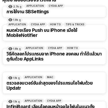
APPLICATION
CYDIA APP
2.7k
ดู
การใช้งาน SBSettings
1.9k
ดู
APPLICATION
CYDIA APP
HOW TO
TIPS & TRICKS
หมดห่วงเรื่อง Push บน iPhone เมื่อใช้
MobileNotifier
APPLICATION
CYDIA APP
HOW TO
1.8k
ดู
วิธีคัดลอกโปรแกรมจาก iPhone ลงคอม ทำได้แล้วมา
ดูกันด้วย AppLinks
APPLICATION
MAC
1.1k
ดู
ตรวจสอบเวอร์ชันล่าสุดของโปรแกรมไอโฟนด้วย
Updatr
APPLICATION
CYDIA APP
1.1k
ดู
InfiniBoard เลื่อนไอคอนหน้าจอไอโฟนในแนวตั้ง