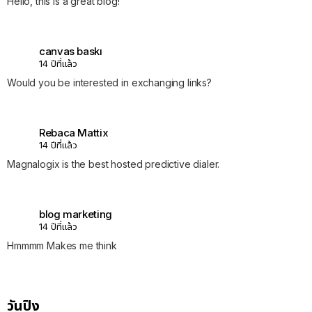
Hello, this is a great blog!
canvas baskı
14 ปีที่แล้ว
Would you be interested in exchanging links?
Rebaca Mattix
14 ปีที่แล้ว
Magnalogix is the best hosted predictive dialer.
blog marketing
14 ปีที่แล้ว
Hmmmm Makes me think
วันปิง