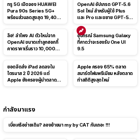
ทรู 5G เปิดจอง HUAWEI
OpenAI อัปเกรด GPT-5.6
Pura 90s Series 5G+
Sol ใหม่ สำหรับผู้ใช้ Plus
พร้อมส่วนลดสูงสุด 19,400
และ Pro และขยาย GPT-5.6
บาท
Luna ให้ผู้ใช้ฟรี
ลือ! ลำโพง AI ตัวใหม่จาก
อุปกรณ์ Samsung Galaxy
OpenAI ขนาดเท่าลูกฮอกกี้
ที่คาดว่าจะรองรับ One UI
คาดราคาเริ่มราว 10,000
9.5
บาท
ยอดจัดส่ง iPad ลดลงใน
Apple ครอง 65% ตลาด
ไตรมาส 2 ปี 2026 แต่
สมาร์ตโฟนพรีเมียม หลังตลาด
Apple ยังครองผู้นำตลาด
ทำสถิติสูงสุดใหม่
แท็บเล็ต
กำลังมาแรง
เบื่อเครือข่ายเดิม? ลองย้ายมา my by CAT กันเถอะ !!!