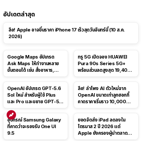
อัปเดตล่าสุด
ลือ! Apple อาจขึ้นราคา iPhone 17 เร็วสุดวันจันทร์นี้ (10 ส.ค.
2026)
Google Maps อัปเกรด
ทรู 5G เปิดจอง HUAWEI
Ask Maps ให้ทำงานหลาย
Pura 90s Series 5G+
ขั้นตอนได้ เช่น สั่งอาหาร,
พร้อมส่วนลดสูงสุด 19,400
ติดตามขนส่งสาธารณะ
บาท
OpenAI อัปเกรด GPT-5.6
ลือ! ลำโพง AI ตัวใหม่จาก
Sol ใหม่ สำหรับผู้ใช้ Plus
OpenAI ขนาดเท่าลูกฮอกกี้
และ Pro และขยาย GPT-5.6
คาดราคาเริ่มราว 10,000
Luna ให้ผู้ใช้ฟรี
บาท
อุปกรณ์ Samsung Galaxy
ยอดจัดส่ง iPad ลดลงใน
ที่คาดว่าจะรองรับ One UI
ไตรมาส 2 ปี 2026 แต่
9.5
Apple ยังครองผู้นำตลาด
แท็บเล็ต