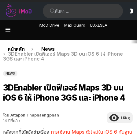
ค้นหา:
ส
ผิ
iMoD Drive
Max Guard
LUXESLA
เมนู
เรื่อง
คุณอยู่ที่นี่:
หน้าหลัก
News
3DEnabler เปิดฟีเจอร์ Maps 3D บน iOS 6 ให้ iPhone
ล่าสุด
3GS และ iPhone 4
NEWS
3DEnabler เปิดฟีเจอร์ Maps 3D บน
iOS 6 ให้ iPhone 3GS และ iPhone 4
โดย
Attapon Thaphaengphan
1.5k
ดู
14 ปีที่แล้ว
หลังจากที่ได้แจ้งข่าวเรื่อง
การใช้งาน Maps ตัวใหม่ใน iOS 6 กันฐาน