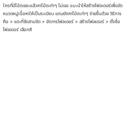
ใครที่มีโน้ตเยอะแล้วหาโน้ตเก่าๆ ไม่เจอ แนะนำให้สร้างโฟลเดอร์เพื่อจัด
หมวดหมู่เนื้อหาให้เป็นระเบียบ แถมยังหาโน้ตเก่าๆ ง่ายขึ้นด้วย วิธีการ
คือ > แตะที่ขีดสามขีด > จัดการโฟลเดอร์ > สร้างโฟลเดอร์ > ตั้งชื่อ
โฟลเดอร์ เลือกสี