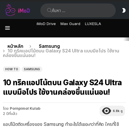
ค้นหา:
ส
ผิ
iMoD Drive
Max Guard
LUXESLA
เมนู
เรื่อง
คุณอยู่ที่นี่:
หน้าหลัก
Samsung
10 ทริคแอปโน้ตบน Galaxy S24 Ultra แบบมือโปร ใช้งาน
ล่าสุด
คล่องขึ้นแน่นอน!
HOW TO
SAMSUNG
10 ทริคแอปโน้ตบน Galaxy S24 Ultra
แบบมือโปร ใช้งานคล่องขึ้นแน่นอน!
โดย
Pornpimol Kulab
6.8k
ดู
2 ปีที่แล้ว
แอปโน้ตติดเครื่องของ Samsung ทำอะไรได้เยอะกว่าที่คิด ใครที่ใช้