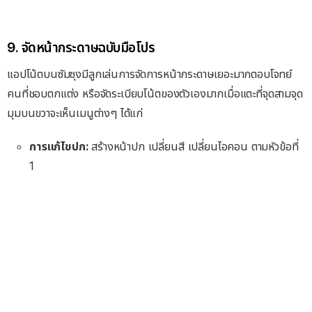
9. จัดหน้ากระดาษฉบับมือโปร
แอปโน้ตบนซัมซุงมีลูกเล่นการจัดการหน้ากระดาษเยอะมากตอบโจทย์
คนที่ชอบตกแต่ง หรือจัดระเบียบโน้ตของตัวเองมากเมื่อแตะที่จุดสามจุด
มุมบนขวาจะเห็นเมนูต่างๆ ได้แก่
การแก้ไขปก:
สร้างหน้าปก เปลี่ยนสี เปลี่ยนไอคอน ตามหัวข้อที่
1