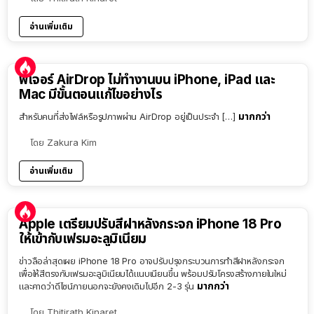
อ่านเพิ่มเติม
ฟีเจอร์ AirDrop ไม่ทำงานบน iPhone, iPad และ
Mac มีขั้นตอนแก้ไขอย่างไร
มากกว่า
สำหรับคนที่ส่งไฟล์หรือรูปภาพผ่าน AirDrop อยู่เป็นประจำ […]
โดย
Zakura Kim
อ่านเพิ่มเติม
Apple เตรียมปรับสีฝาหลังกระจก iPhone 18 Pro
ให้เข้ากับเฟรมอะลูมิเนียม
ข่าวลือล่าสุดเผย iPhone 18 Pro อาจปรับปรุงกระบวนการทำสีฝาหลังกระจก
เพื่อให้สีตรงกับเฟรมอะลูมิเนียมได้แนบเนียนขึ้น พร้อมปรับโครงสร้างภายในใหม่
มากกว่า
และคาดว่าดีไซน์ภายนอกจะยังคงเดิมไปอีก 2-3 รุ่น
โดย
Thitirath Kinaret