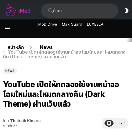
ค้นหา:
ส
ผิ
iMoD Drive
Max Guard
LUXESLA
เมนู
เรื่อง
คุณอยู่ที่นี่:
หน้าหลัก
News
YouTube เปิดให้ทดลองใช้งานหน้าจอโฉมใหม่และโหมดกลาง
ล่าสุด
คืน (Dark Theme) ผ่านเว็บแล้ว
NEWS
YouTube เปิดให้ทดลองใช้งานหน้าจอ
โฉมใหม่และโหมดกลางคืน (Dark
Theme) ผ่านเว็บแล้ว
โดย
Thitirath Kinaret
6.6k
ดู
9 ปีที่แล้ว