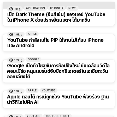
APPLICATION
IPHONE X
NEWS
2k
ดู
เปิด Dark Theme (ธีมสีเข้ม) ของแอป YouTube
ใน iPhone X ช่วยประหยัดแบตฯ ได้มากขึ้น
APPLE
1.9k
ดู
YouTube กำลังแก้ไข PiP ใช้งานไม่ได้บน iPhone
และ Android
GOOGLE
1.2k
ดู
Google เปิดตัวโซลูชันการช็อปปิ้งใหม่ ขับเคลื่อนวิดีโอ
คอมเมิร์ซ หนุนแบรนด์จับมือครีเอเตอร์ในเอเชียตะวัน
ออกเฉียงใต้
APPLE
YOUTUBE
1.9k
ดู
Apple ตอบโต้ กรณีถูกช่อง YouTube ฟ้องร้อง ฐาน
นำวิดีโอไปฝึก AI
YOUTUBE
YOUTUBE SHORT
1.1k
ดู