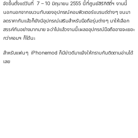
จัดขึ้นตั้งแต่วันที่ 7 – 10 มิถุนายน 2555 นี้ที่ศูนย์สิริกิติติ์ฯ งานนี้
นอกนอกจากขบวนทับของอุปกรณ์คอมพิวเตอร์แบรนด์ต่างๆ ขนมา
ลดราคากันแล้วก็ยังมีอุปกรณ์เสริมสำหรับมือถือรุ่นต่างๆ มาให้เลือก
สรรค์กันอย่างมากมาย จะว่าไปแล้วงานนี้เผลออุปกรณ์มือถืออาจจะเยอะ
กว่าคอมฯ ก็ได้นะ
สำหรับแฟนๆ iPhonemod ก็มีข่าวดีมาแจ้งให้ทราบกันติดตามอ่านได้
เลย