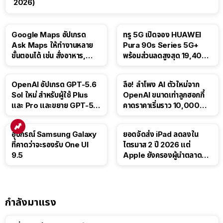
2026)
Google Maps อัปเกรด
ทรู 5G เปิดจอง HUAWEI
Ask Maps ให้ทำงานหลาย
Pura 90s Series 5G+
ขั้นตอนได้ เช่น สั่งอาหาร,
พร้อมส่วนลดสูงสุด 19,400
ติดตามขนส่งสาธารณะ
บาท
OpenAI อัปเกรด GPT-5.6
ลือ! ลำโพง AI ตัวใหม่จาก
Sol ใหม่ สำหรับผู้ใช้ Plus
OpenAI ขนาดเท่าลูกฮอกกี้
และ Pro และขยาย GPT-5.6
คาดราคาเริ่มราว 10,000
Luna ให้ผู้ใช้ฟรี
บาท
อุปกรณ์ Samsung Galaxy
ยอดจัดส่ง iPad ลดลงใน
ที่คาดว่าจะรองรับ One UI
ไตรมาส 2 ปี 2026 แต่
9.5
Apple ยังครองผู้นำตลาด
แท็บเล็ต
กำลังมาแรง