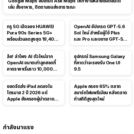
Google Maps อัปเกรด Ask Maps ให้ทำงานหลายขั้นตอนได้
เช่น สั่งอาหาร, ติดตามขนส่งสาธารณะ
ทรู 5G เปิดจอง HUAWEI
OpenAI อัปเกรด GPT-5.6
Pura 90s Series 5G+
Sol ใหม่ สำหรับผู้ใช้ Plus
พร้อมส่วนลดสูงสุด 19,400
และ Pro และขยาย GPT-5.6
บาท
Luna ให้ผู้ใช้ฟรี
ลือ! ลำโพง AI ตัวใหม่จาก
อุปกรณ์ Samsung Galaxy
OpenAI ขนาดเท่าลูกฮอกกี้
ที่คาดว่าจะรองรับ One UI
คาดราคาเริ่มราว 10,000
9.5
บาท
ยอดจัดส่ง iPad ลดลงใน
Apple ครอง 65% ตลาด
ไตรมาส 2 ปี 2026 แต่
สมาร์ตโฟนพรีเมียม หลังตลาด
Apple ยังครองผู้นำตลาด
ทำสถิติสูงสุดใหม่
แท็บเล็ต
กำลังมาแรง