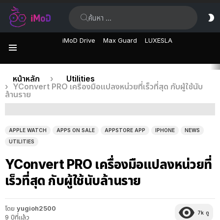
ค้นหา:
ส
ผิ
iMoD Drive
Max Guard
LUXESLA
เมนู
เรื่อง
คุณอยู่ที่นี่:
หน้าหลัก
Utilities
YConvert PRO เครื่องมือแปลงหน่วยที่เร็วที่สุด กับผู้ใช้นับ
ล่าสุด
ล้านราย
APPLE WATCH
APPS ON SALE
APPSTORE APP
IPHONE
NEWS
UTILITIES
YConvert PRO เครื่องมือแปลงหน่วยที่
เร็วที่สุด กับผู้ใช้นับล้านราย
โดย
yugioh2500
7k
ดู
9 ปีที่แล้ว