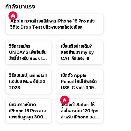
กำลังมาแรง
Apple กวาดล้างคลิปหลุด iPhone 18 Pro หลัง
วิดีโอ Drop Test ปลิวหายจากสื่อโซเชียล
วิธีการสมัคร
เบื่อเครือข่ายเดิม?
UNiDAYS เพื่อยืนยัน
ลองย้ายมา my by
สิทธิ์สำหรับ Back to
CAT กันเถอะ !!!
School 2565
วิธีลบแอป, uninstall
เปิดตัว Apple
แอปบน Mac อัปเดต
Pencil ใหม่ใช้พอร์ต
2023
USB-C ราคา 3,190
บาท ขาย พ.ย. 2023
นี้
นักวิเคราะห์คาด
วิธีตั้งค่า Safari ให้
iPhone 18 Pro อาจ
ลื่นไหลระดับ 120 fps
แพงขึ้นสูงสุด 300
สำหรับ iPhone และ
ดอลลาร์ เริ่มต้นแตะ
iPad
1,399 ดอลลาร์