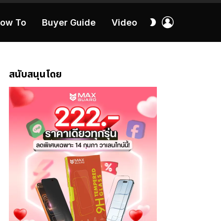
เข้า
สลับ
ow To
Buyer Guide
Video
สู่
ผิว
ระบบ
40:16
สนับสนุนโดย