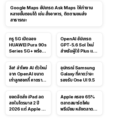
Google Maps อัปเกรด Ask Maps ให้ทำงาน
หลายขั้นตอนได้ เช่น สั่งอาหาร, ติดตามขนส่ง
สาธารณะ
ทรู 5G เปิดจอง
OpenAI อัปเกรด
HUAWEI Pura 90s
GPT-5.6 Sol ใหม่
Series 5G+ พร้อม
สำหรับผู้ใช้ Plus และ
ส่วนลดสูงสุด 19,400
Pro และขยาย GPT-
บาท
5.6 Luna ให้ผู้ใช้ฟรี
ลือ! ลำโพง AI ตัวใหม่
อุปกรณ์ Samsung
จาก OpenAI ขนาด
Galaxy ที่คาดว่าจะ
เท่าลูกฮอกกี้ คาดราคา
รองรับ One UI 9.5
เริ่มราว 10,000 บาท
ยอดจัดส่ง iPad ลด
Apple ครอง 65%
ลงในไตรมาส 2 ปี
ตลาดสมาร์ตโฟน
2026 แต่ Apple ยัง
พรีเมียม หลังตลาดทำ
ครองผู้นำตลาด
สถิติสูงสุดใหม่
แท็บเล็ต