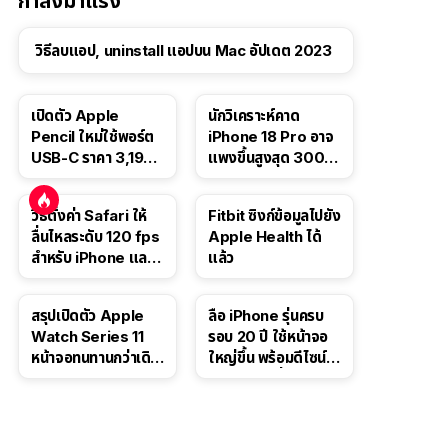
กำลังมาแรง
วิธีลบแอป, uninstall แอปบน Mac อัปเดต 2023
เปิดตัว Apple
นักวิเคราะห์คาด
Pencil ใหม่ใช้พอร์ต
iPhone 18 Pro อาจ
USB-C ราคา 3,190
แพงขึ้นสูงสุด 300
บาท ขาย พ.ย. 2023
ดอลลาร์ เริ่มต้นแตะ
นี้
1,399 ดอลลาร์
วิธีตั้งค่า Safari ให้
Fitbit ซิงก์ข้อมูลไปยัง
ลื่นไหลระดับ 120 fps
Apple Health ได้
สำหรับ iPhone และ
แล้ว
iPad
สรุปเปิดตัว Apple
ลือ iPhone รุ่นครบ
Watch Series 11
รอบ 20 ปี ใช้หน้าจอ
หน้าจอทนทานกว่าเดิม
ใหญ่ขึ้น พร้อมดีไซน์ไร้
2 เท่า เน้นฟีเจอร์
ขอบโค้งทั้งสี่ด้าน
สุขภาพ