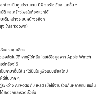
er เป็นศูนย์รวมเกม มีฟีเจอร์โซเชียล และอื่น ๆ
ัติ และสร้างโพลในห้องแชทได้
บเต็มหน้าจอ บนหน้าจอล็อก
นสูง (Markdown)
หรับควบคุมเสียง
ยงเองอัตโนมัติหากผู้ใช้หลับ โดยใช้ข้อมูลจาก Apple Watch
เตอร์กล้องได้
ภาษาอื่นให้เราได้ยินในหูฟังแบบเรียลไทม์
้ดีขึ้นมาก ๆ
บคู่ระหว่าง AirPods กับ iPad เมื่อใช้งานร่วมกันหลายคน เช่นใน
ได้สะดวกและรวดเร็วขึ้น