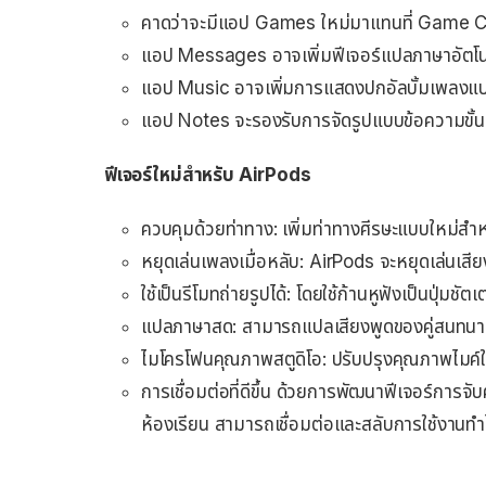
คาดว่าจะมีแอป Games ใหม่มาแทนที่ Game Cent
แอป Messages อาจเพิ่มฟีเจอร์แปลภาษาอัตโนม
แอป Music อาจเพิ่มการแสดงปกอัลบั้มเพลงแบ
แอป Notes จะรองรับการจัดรูปแบบข้อความขั้
ฟีเจอร์ใหม่สำหรับ AirPods
ควบคุมด้วยท่าทาง: เพิ่มท่าทางศีรษะแบบใหม่สำ
หยุดเล่นเพลงเมื่อหลับ: AirPods จะหยุดเล่นเสี
ใช้เป็นรีโมทถ่ายรูปได้: โดยใช้ก้านหูฟังเป็นปุ่มชัต
แปลภาษาสด: สามารถแปลเสียงพูดของคู่สนทนาเป็น
ไมโครโฟนคุณภาพสตูดิโอ: ปรับปรุงคุณภาพไมค์ให
การเชื่อมต่อที่ดีขึ้น ด้วยการพัฒนาฟีเจอร์การจั
ห้องเรียน สามารถเชื่อมต่อและสลับการใช้งานทำ