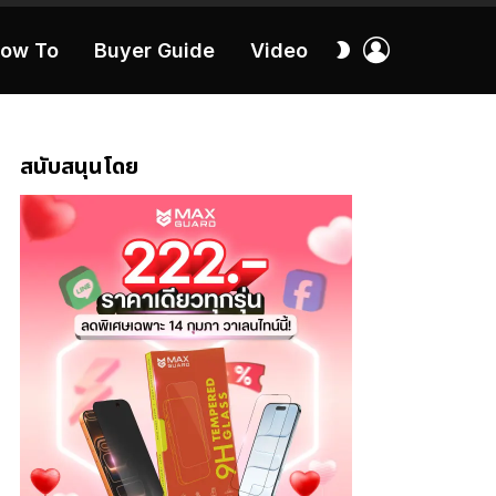
เข้า
สลับ
ow To
Buyer Guide
Video
สู่
ผิว
ระบบ
40:16
สนับสนุนโดย