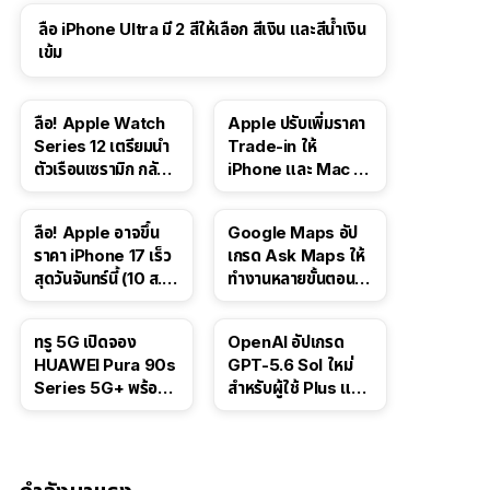
ลือ iPhone Ultra มี 2 สีให้เลือก สีเงิน และสีน้ำเงิน
เข้ม
ลือ! Apple Watch
Apple ปรับเพิ่มราคา
Series 12 เตรียมนำ
Trade-in ให้
ตัวเรือนเซรามิก กลับ
iPhone และ Mac ใน
มา
สหรัฐฯ
ลือ! Apple อาจขึ้น
Google Maps อัป
ราคา iPhone 17 เร็ว
เกรด Ask Maps ให้
สุดวันจันทร์นี้ (10 ส.ค.
ทำงานหลายขั้นตอนได้
2026)
เช่น สั่งอาหาร,
ติดตามขนส่ง
ทรู 5G เปิดจอง
OpenAI อัปเกรด
สาธารณะ
HUAWEI Pura 90s
GPT-5.6 Sol ใหม่
Series 5G+ พร้อม
สำหรับผู้ใช้ Plus และ
ส่วนลดสูงสุด 19,400
Pro และขยาย GPT-
บาท
5.6 Luna ให้ผู้ใช้ฟรี