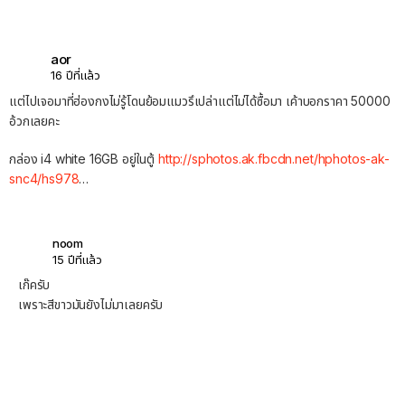
aor
16 ปีที่แล้ว
แต่ไปเจอมาที่ฮ่องกงไม่รู้โดนย้อมแมวรึเปล่าแต่ไม่ได้ซื้อมา เค้าบอกราคา 50000
อ้วกเลยคะ
กล่อง i4 white 16GB อยู่ในตู้
http://sphotos.ak.fbcdn.net/hphotos-ak-
snc4/hs978
…
noom
15 ปีที่แล้ว
เก๊ครับ
เพราะสีขาวมันยังไม่มาเลยครับ