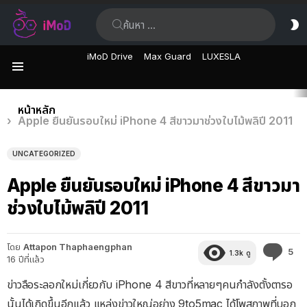
ค้นหา:
ส
ผิ
iMoD Drive
Max Guard
LUXESLA
เมนู
เรื่อง
คุณอยู่ที่นี่:
หน้าหลัก
Apple ยืนยันรอบใหม่ iPhone 4 สีขาวมาช่วงใบไม้พลิปี 2011
ล่าสุด
UNCATEGORIZED
Apple ยืนยันรอบใหม่ iPhone 4 สีขาวมา
ช่วงใบไม้พลิปี 2011
โดย
Attapon Thaphaengphan
คว
5
1.3k
ดู
16 ปีที่แล้ว
คิด
เห็
ข่าวลือระลอกใหม่เกี่ยวกับ iPhone 4 สีขาวที่หลายๆคนกำลังตั้งตารอ
นั้นได้เกิดขึ้นอีกแล้ว แหล่งข่าวใหญ่อย่าง 9to5mac ได้โพสภาพที่บอก