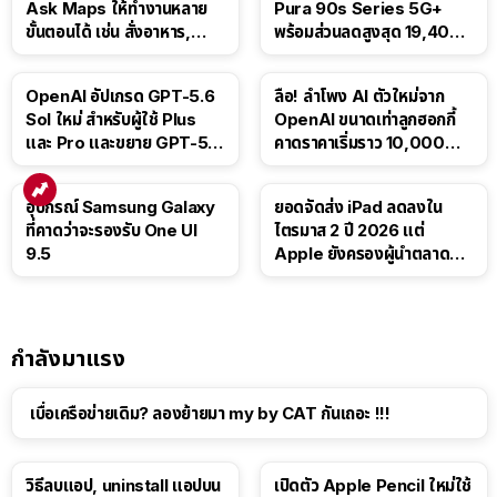
Ask Maps ให้ทำงานหลาย
Pura 90s Series 5G+
ขั้นตอนได้ เช่น สั่งอาหาร,
พร้อมส่วนลดสูงสุด 19,400
ติดตามขนส่งสาธารณะ
บาท
OpenAI อัปเกรด GPT-5.6
ลือ! ลำโพง AI ตัวใหม่จาก
Sol ใหม่ สำหรับผู้ใช้ Plus
OpenAI ขนาดเท่าลูกฮอกกี้
และ Pro และขยาย GPT-5.6
คาดราคาเริ่มราว 10,000
Luna ให้ผู้ใช้ฟรี
บาท
อุปกรณ์ Samsung Galaxy
ยอดจัดส่ง iPad ลดลงใน
ที่คาดว่าจะรองรับ One UI
ไตรมาส 2 ปี 2026 แต่
9.5
Apple ยังครองผู้นำตลาด
แท็บเล็ต
กำลังมาแรง
เบื่อเครือข่ายเดิม? ลองย้ายมา my by CAT กันเถอะ !!!
วิธีลบแอป, uninstall แอปบน
เปิดตัว Apple Pencil ใหม่ใช้