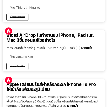
โดย
Thitirath Kinaret
อ่านเพิ่มเติม
ฟีเจอร์ AirDrop ไม่ทำงานบน iPhone, iPad และ
Mac มีขั้นตอนแก้ไขอย่างไร
มากกว่า
สำหรับคนที่ส่งไฟล์หรือรูปภาพผ่าน AirDrop อยู่เป็นประจำ […]
โดย
Zakura Kim
อ่านเพิ่มเติม
Apple เตรียมปรับสีฝาหลังกระจก iPhone 18 Pro
ให้เข้ากับเฟรมอะลูมิเนียม
ข่าวลือล่าสุดเผย iPhone 18 Pro อาจปรับปรุงกระบวนการทำสีฝาหลังกระจก
เพื่อให้สีตรงกับเฟรมอะลูมิเนียมได้แนบเนียนขึ้น พร้อมปรับโครงสร้างภายในใหม่
มากกว่า
และคาดว่าดีไซน์ภายนอกจะยังคงเดิมไปอีก 2-3 รุ่น