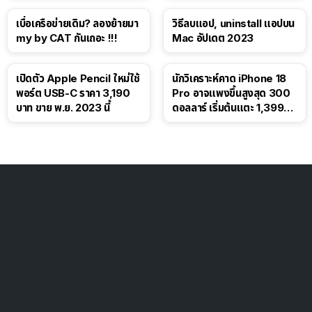
เบื่อเครือข่ายเดิม? ลองย้ายมา
วิธีลบแอป, uninstall แอปบน
my by CAT กันเถอะ !!!
Mac อัปเดต 2023
เปิดตัว Apple Pencil ใหม่ใช้
นักวิเคราะห์คาด iPhone 18
พอร์ต USB-C ราคา 3,190
Pro อาจแพงขึ้นสูงสุด 300
บาท ขาย พ.ย. 2023 นี้
ดอลลาร์ เริ่มต้นแตะ 1,399
ดอลลาร์