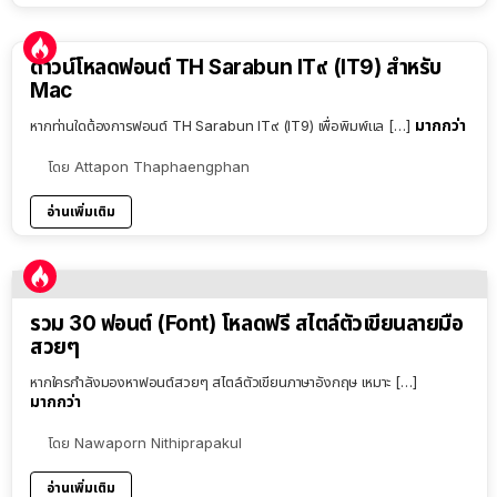
ดาวน์โหลดฟอนต์ TH Sarabun IT๙ (IT9) สำหรับ
Mac
มากกว่า
หากท่านใดต้องการฟอนต์ TH Sarabun IT๙ (IT9) เพื่อพิมพ์แล […]
โดย
Attapon Thaphaengphan
อ่านเพิ่มเติม
รวม 30 ฟอนต์ (Font) โหลดฟรี สไตล์ตัวเขียนลายมือ
สวยๆ
หากใครกำลังมองหาฟอนต์สวยๆ สไตล์ตัวเขียนภาษาอังกฤษ เหมาะ […]
มากกว่า
โดย
Nawaporn Nithiprapakul
อ่านเพิ่มเติม