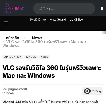
ค้นหา:
ส
ผิ
iMoD Drive
Max Guard
LUXESLA
เมนู
เรื่อง
คุณอยู่ที่นี่:
หน้าหลัก
News
VLC รองรับวิดีโอ 360 ในรุ่นพรีวิวเฉพาะ Mac และ
ล่าสุด
Windows
APPLICATION
MACOS
NEWS
VLC รองรับวิดีโอ 360 ในรุ่นพรีวิวเฉพาะ
Mac และ Windows
โดย
yugioh2500
11.7k
ดู
10 ปีที่แล้ว
VideoLAN
หรือ
VLC
หนึ่งในโปรแกรมฟรี (และดี) ที่ควรติดตั้งใน