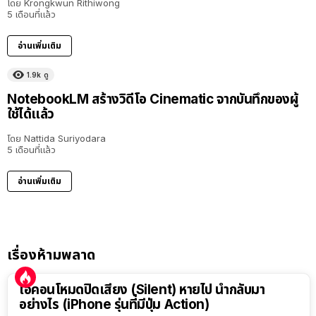
โดย
Krongkwun Rithiwong
5 เดือนที่แล้ว
อ่านเพิ่มเติม
1.9k
ดู
NotebookLM สร้างวิดีโอ Cinematic จากบันทึกของผู้
ใช้ได้แล้ว
โดย
Nattida Suriyodara
5 เดือนที่แล้ว
อ่านเพิ่มเติม
เรื่องห้ามพลาด
ไอคอนโหมดปิดเสียง (Silent) หายไป นำกลับมา
อย่างไร (iPhone รุ่นที่มีปุ่ม Action)