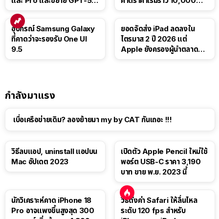
และ Pro และขยาย GPT-5.6
คาดราคาเริ่มราว 10,000
Luna ให้ผู้ใช้ฟรี
บาท
อุปกรณ์ Samsung Galaxy
ยอดจัดส่ง iPad ลดลงใน
ที่คาดว่าจะรองรับ One UI
ไตรมาส 2 ปี 2026 แต่
9.5
Apple ยังครองผู้นำตลาด
แท็บเล็ต
กำลังมาแรง
เบื่อเครือข่ายเดิม? ลองย้ายมา my by CAT กันเถอะ !!!
วิธีลบแอป, uninstall แอปบน
เปิดตัว Apple Pencil ใหม่ใช้
Mac อัปเดต 2023
พอร์ต USB-C ราคา 3,190
บาท ขาย พ.ย. 2023 นี้
นักวิเคราะห์คาด iPhone 18
วิธีตั้งค่า Safari ให้ลื่นไหล
Pro อาจแพงขึ้นสูงสุด 300
ระดับ 120 fps สำหรับ