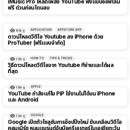
iMusic Pro โหลดเพลง YouTube ฟังแบบออฟไลน์
ฟรี ด่วนก่อนโดนลบ
APPLICATION
APPSTORE APP
8.1k
ดู
ดาวน์โหลดวีดีโอ Youtube ลง iPhone ด้วย
ProTuber [ฟรีแบบจำกัด]
HOW TO
TIPS & TRICKS
1.3k
ดู
วิธีดาวน์โหลดวีดีโอจาก Youtube ที่ง่ายและได้ผล
ที่สุด
APPLE
1.8k
ดู
YouTube กำลังแก้ไข PiP ใช้งานไม่ได้บน iPhone
และ Android
GOOGLE
1.2k
ดู
Google เปิดตัวโซลูชันการช็อปปิ้งใหม่ ขับเคลื่อนวิดีโอ
คอมเมิร์ซ หนุนแบรนด์จับมือครีเอเตอร์ในเอเชียตะวัน