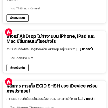
โดย
Thitirath Kinaret
อ่านเพิ่มเติม
ฟีเจอร์ AirDrop ไม่ทำงานบน iPhone, iPad และ
Mac มีขั้นตอนแก้ไขอย่างไร
มากกว่า
สำหรับคนที่ส่งไฟล์หรือรูปภาพผ่าน AirDrop อยู่เป็นประจำ […]
โดย
Zakura Kim
อ่านเพิ่มเติม
หลักการ การเก็บ ECID SHSH ของ iDevice พร้อม
ภาพประกอบ!
มากกว่า
ความเดิมตอนที่แล้วผมได้เขียนเรื่อง ECID SHSHวิธีทำชีวิต […]
โดย
Attapon Thaphaengphan