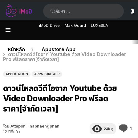
ค้นหา:
ส
ผิ
iMoD Drive
Max Guard
LUXESLA
เมนู
เรื่อง
คุณอยู่ที่นี่:
หน้าหลัก
Appstore App
ดาวน์โหลดวีดีโอจาก Youtube ด้วย Video Downloader
ล่าสุด
Pro ฟรีลดราคา[จำกัดเวลา]
APPLICATION
APPSTORE APP
ดาวน์โหลดวีดีโอจาก Youtube ด้วย
Video Downloader Pro ฟรีลด
ราคา[จำกัดเวลา]
โดย
Attapon Thaphaengphan
คว
1
23k
ดู
12 ปีที่แล้ว
คิด
เห็