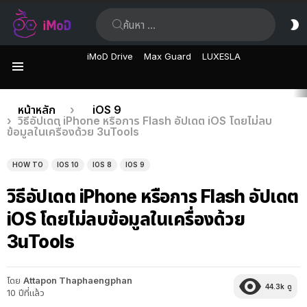
ค้นหา:
ส
ผิ
iMoD Drive
Max Guard
LUXESLA
เมนู
เรื่อง
คุณอยู่ที่นี่:
หน้าหลัก
iOS 9
วิธีอัปเดต iPhone หรือการ Flash อัปเดต iOS โดยไม่ลบ
ล่าสุด
ข้อมูลในเครื่องด้วย 3uTools
HOW TO
IOS 10
IOS 8
IOS 9
วิธีอัปเดต iPhone หรือการ Flash อัปเดต
iOS โดยไม่ลบข้อมูลในเครื่องด้วย
3uTools
โดย
Attapon Thaphaengphan
44.3k
ดู
10 ปีที่แล้ว