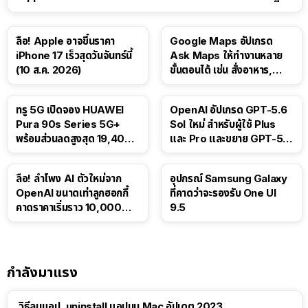
ลือ! Apple อาจขึ้นราคา
Google Maps อัปเกรด
iPhone 17 เร็วสุดวันจันทร์นี้
Ask Maps ให้ทำงานหลาย
(10 ส.ค. 2026)
ขั้นตอนได้ เช่น สั่งอาหาร,
ติดตามขนส่งสาธารณะ
ทรู 5G เปิดจอง HUAWEI
OpenAI อัปเกรด GPT-5.6
Pura 90s Series 5G+
Sol ใหม่ สำหรับผู้ใช้ Plus
พร้อมส่วนลดสูงสุด 19,400
และ Pro และขยาย GPT-5.6
บาท
Luna ให้ผู้ใช้ฟรี
ลือ! ลำโพง AI ตัวใหม่จาก
อุปกรณ์ Samsung Galaxy
OpenAI ขนาดเท่าลูกฮอกกี้
ที่คาดว่าจะรองรับ One UI
คาดราคาเริ่มราว 10,000
9.5
บาท
กำลังมาแรง
วิธีลบแอป, uninstall แอปบน Mac อัปเดต 2023