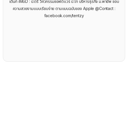
เต้นท์ iMoD : ป.ตรี วิศวกรรมซอฟต์แวร์ ป.โท บริหารธุรกิจ ม.พายัพ ชอบ
ความสวยงามแบบเรียบง่าย ตามแบบฉบับของ Apple @Contact :
facebook.com/tentzy