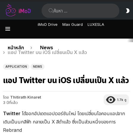
ค้นหา:
ส
ผิ
iMoD Drive
Max Guard
LUXESLA
เมนู
เรื่อง
คุณอยู่ที่นี่:
หน้าหลัก
News
แอป Twitter บน iOS เปลี่ยนเป็น X แล้ว
ล่าสุด
APPLICATION
NEWS
แอป Twitter บน iOS เปลี่ยนเป็น X แล้ว
โดย
Thitirath Kinaret
1.7k
ดู
3 ปีที่แล้ว
Twitter
ได้ออกอัปเดตแอปเวอร์ชันใหม่ โดยเปลี่ยนไอคอนแอปจาก
เดิมเป็นนกสีฟ้า กลายเป็น X สีดำแล้ว ซึ่งเป็นส่วนหนึ่งของการ
Rebrand