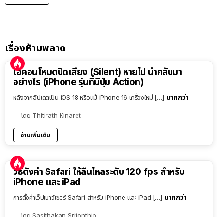
เรื่องห้ามพลาด
ไอคอนโหมดปิดเสียง (Silent) หายไป นำกลับมา
อย่างไร (iPhone รุ่นที่มีปุ่ม Action)
มากกว่า
หลังจากอัปเดตเป็น iOS 18 หรือแม้ iPhone 16 เครื่องใหม่ […]
โดย
Thitirath Kinaret
อ่านเพิ่มเติม
วิธีตั้งค่า Safari ให้ลื่นไหลระดับ 120 fps สำหรับ
iPhone และ iPad
มากกว่า
การตั้งค่าเว็ปเบาว์เซอร์ Safari สำหรับ iPhone และ iPad […]
โดย
Sasithakan Sritonthip