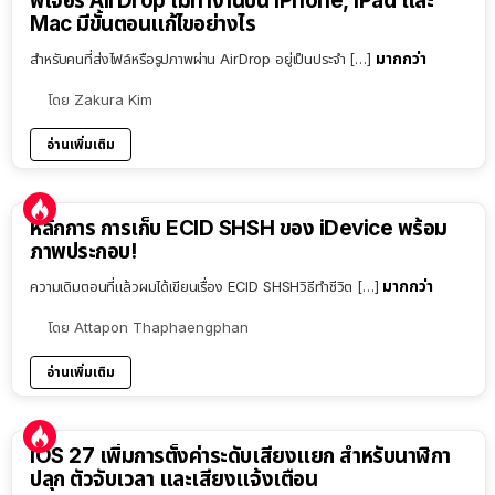
ฟีเจอร์ AirDrop ไม่ทำงานบน iPhone, iPad และ
Mac มีขั้นตอนแก้ไขอย่างไร
มากกว่า
สำหรับคนที่ส่งไฟล์หรือรูปภาพผ่าน AirDrop อยู่เป็นประจำ […]
โดย
Zakura Kim
อ่านเพิ่มเติม
หลักการ การเก็บ ECID SHSH ของ iDevice พร้อม
ภาพประกอบ!
มากกว่า
ความเดิมตอนที่แล้วผมได้เขียนเรื่อง ECID SHSHวิธีทำชีวิต […]
โดย
Attapon Thaphaengphan
อ่านเพิ่มเติม
iOS 27 เพิ่มการตั้งค่าระดับเสียงแยก สำหรับนาฬิกา
ปลุก ตัวจับเวลา และเสียงแจ้งเตือน