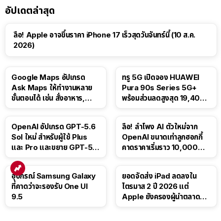
อัปเดตล่าสุด
ลือ! Apple อาจขึ้นราคา iPhone 17 เร็วสุดวันจันทร์นี้ (10 ส.ค.
2026)
Google Maps อัปเกรด
ทรู 5G เปิดจอง HUAWEI
Ask Maps ให้ทำงานหลาย
Pura 90s Series 5G+
ขั้นตอนได้ เช่น สั่งอาหาร,
พร้อมส่วนลดสูงสุด 19,400
ติดตามขนส่งสาธารณะ
บาท
OpenAI อัปเกรด GPT-5.6
ลือ! ลำโพง AI ตัวใหม่จาก
Sol ใหม่ สำหรับผู้ใช้ Plus
OpenAI ขนาดเท่าลูกฮอกกี้
และ Pro และขยาย GPT-5.6
คาดราคาเริ่มราว 10,000
Luna ให้ผู้ใช้ฟรี
บาท
อุปกรณ์ Samsung Galaxy
ยอดจัดส่ง iPad ลดลงใน
ที่คาดว่าจะรองรับ One UI
ไตรมาส 2 ปี 2026 แต่
9.5
Apple ยังครองผู้นำตลาด
แท็บเล็ต