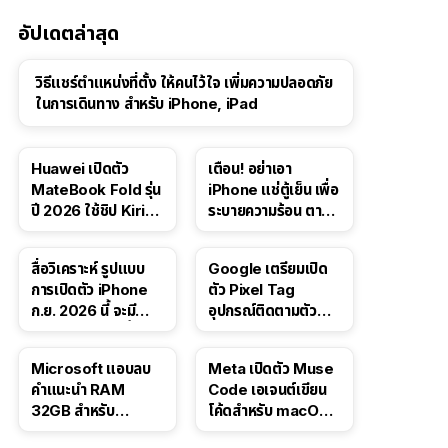
อัปเดตล่าสุด
วิธีแชร์ตำแหน่งที่ตั้ง ให้คนไว้ใจ เพิ่มความปลอดภัย
ในการเดินทาง สำหรับ iPhone, iPad
Huawei เปิดตัว
เตือน! อย่าเอา
MateBook Fold รุ่น
iPhone แช่ตู้เย็น เพื่อ
ปี 2026 ใช้ชิป Kirin
ระบายความร้อน ตาม
X90 Plus
คำแนะนำใน TikTok
สื่อวิเคราะห์ รูปแบบ
Google เตรียมเปิด
การเปิดตัว iPhone
ตัว Pixel Tag
ก.ย. 2026 นี้ จะมี
อุปกรณ์ติดตามตัว
“ชีวิตชีวา” มากขึ้น
ราคาเดียวกับ AirTag
Microsoft แอบลบ
Meta เปิดตัว Muse
คำแนะนำ RAM
Code เอเจนต์เขียน
32GB สำหรับ
โค้ดสำหรับ macOS
Windows 11 ออก
และ Linux