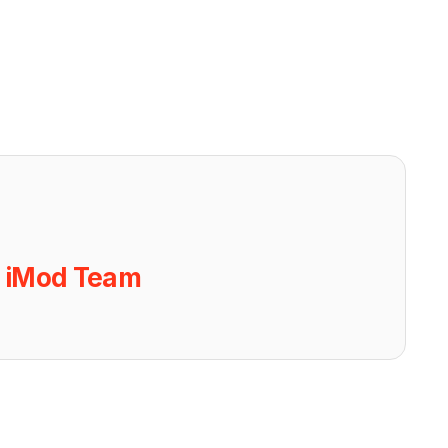
ย
iMod Team