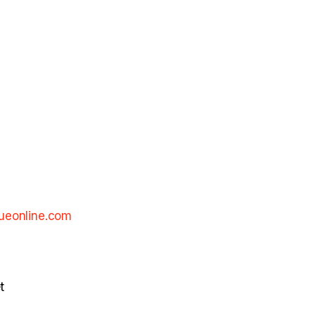
ueonline.com
t