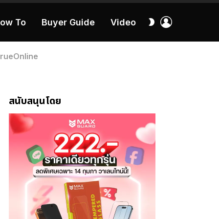
เข้า
สลับ
ow To
Buyer Guide
Video
สู่
ผิว
ระบบ
40:16
 TrueOnline
สนับสนุนโดย