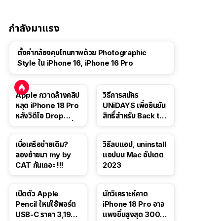
จากเว็บตัวเอง
กำลังมาแรง
ตั้งค่ากล้องคุมโทนภาพด้วย Photographic
Style ใน iPhone 16, iPhone 16 Pro
Apple กวาดล้างคลิป
วิธีการสมัคร
หลุด iPhone 18 Pro
UNiDAYS เพื่อยืนยัน
หลังวิดีโอ Drop
สิทธิ์สำหรับ Back to
Test ปลิวหายจากสื่อ
School 2565
โซเชียล
เบื่อเครือข่ายเดิม?
วิธีลบแอป, uninstall
ลองย้ายมา my by
แอปบน Mac อัปเดต
CAT กันเถอะ !!!
2023
เปิดตัว Apple
นักวิเคราะห์คาด
Pencil ใหม่ใช้พอร์ต
iPhone 18 Pro อาจ
USB-C ราคา 3,190
แพงขึ้นสูงสุด 300