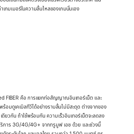
ล่าเกมเมอร์ในความลื่นไหลของเกมนั่นเอง
ed FIBER คือ การแยกท่อสัญญาณอินเทอร์เน็ต และ
พร้อมดูเคเบิลทีวีได้อย่างราบลื่นไม่มีสะดุด ต่างจากของ
าณเดียวกัน ถ้าใช้พร้อมกัน ความเร็วอินเทอร์เน็ตจะลดลง
ีบริการ 3G/4G/4G+ จากทรูมูฟ เอช ด้วย และช่วงนี้
้วยดังระดับโลก แลบอลไทย รวมกว่า 1,500 แมตช์ ทรู