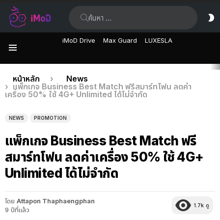
ค้นหา:
ส
ผิ
iMoD Drive
Max Guard
LUXESLA
เมนู
เรื่อง
คุณอยู่ที่นี่:
หน้าหลัก
News
แพ็กเกจ Business Best Match ฟรีสมาร์ทโฟน ลดค่า
ล่าสุด
เครื่อง 50% ใช้ 4G+ Unlimited ได้ไม่จำกัด
NEWS
PROMOTION
แพ็กเกจ Business Best Match ฟรี
สมาร์ทโฟน ลดค่าเครื่อง 50% ใช้ 4G+
Unlimited ได้ไม่จำกัด
โดย
Attapon Thaphaengphan
1.7k
ดู
9 ปีที่แล้ว