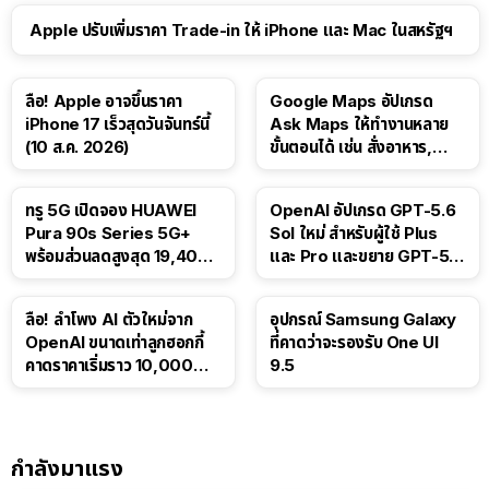
Apple ปรับเพิ่มราคา Trade-in ให้ iPhone และ Mac ในสหรัฐฯ
ลือ! Apple อาจขึ้นราคา
Google Maps อัปเกรด
iPhone 17 เร็วสุดวันจันทร์นี้
Ask Maps ให้ทำงานหลาย
(10 ส.ค. 2026)
ขั้นตอนได้ เช่น สั่งอาหาร,
ติดตามขนส่งสาธารณะ
ทรู 5G เปิดจอง HUAWEI
OpenAI อัปเกรด GPT-5.6
Pura 90s Series 5G+
Sol ใหม่ สำหรับผู้ใช้ Plus
พร้อมส่วนลดสูงสุด 19,400
และ Pro และขยาย GPT-5.6
บาท
Luna ให้ผู้ใช้ฟรี
ลือ! ลำโพง AI ตัวใหม่จาก
อุปกรณ์ Samsung Galaxy
OpenAI ขนาดเท่าลูกฮอกกี้
ที่คาดว่าจะรองรับ One UI
คาดราคาเริ่มราว 10,000
9.5
บาท
กำลังมาแรง