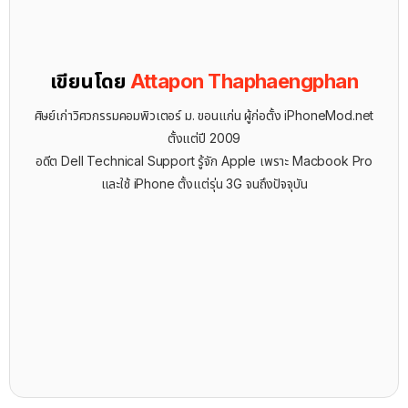
เขียนโดย
Attapon Thaphaengphan
ศิษย์เก่าวิศวกรรมคอมพิวเตอร์ ม. ขอนแก่น ผู้ก่อตั้ง iPhoneMod.net
ตั้งแต่ปี 2009
อดีต Dell Technical Support รู้จัก ​Apple เพราะ Macbook Pro
และใช้ iPhone ตั้งแต่รุ่น 3G จนถึงปัจจุบัน