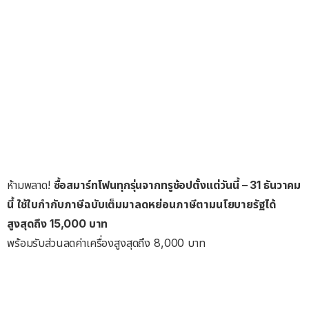
ห้ามพลาด!
ซื้อสมาร์ทโฟนทุกรุ่นจากทรูช้
อปตั้งแต่วันนี้ –
31
ธันวาคม
นี้ ใช้ใบกำกับภาษีฉบับเต็มมาลดหย่
อนภาษีตามนโยบายรัฐได้
สูงสุดถึง
15,000
บาท
พร้อมรับส่วนลดค่าเครื่องสูงสุ
ดถึง
8,000
บาท