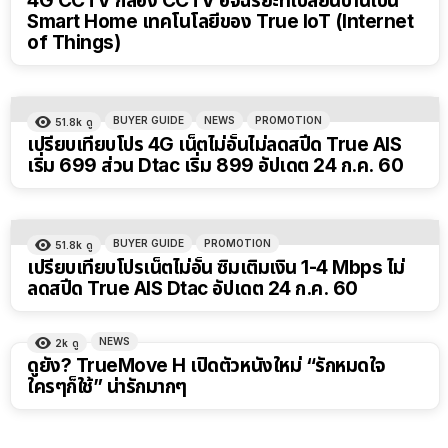
4G CCTV กล้อง CCTV อัจฉริยะที่เปลี่ยนบ้านเป็น
Smart Home เทคโนโลยีของ True IoT (Internet
of Things)
BUYER GUIDE
NEWS
PROMOTION
51.8k
ดู
เปรียบเทียบโปร 4G เน็ตไม่อั้นไม่ลดสปีด True AIS
เริ่ม 699 ส่วน Dtac เริ่ม 899 อัปเดต 24 ก.ค. 60
BUYER GUIDE
PROMOTION
51.8k
ดู
เปรียบเทียบโปรเน็ตไม่อั้น ซิมเติมเงิน 1-4 Mbps ไม่
ลดสปีด True AIS Dtac อัปเดต 24 ก.ค. 60
NEWS
2k
ดู
ดูยัง? TrueMove H เปิดตัวหนังใหม่ “รักหมดใจ
ใครๆก็ใช้” น่ารักมากๆ