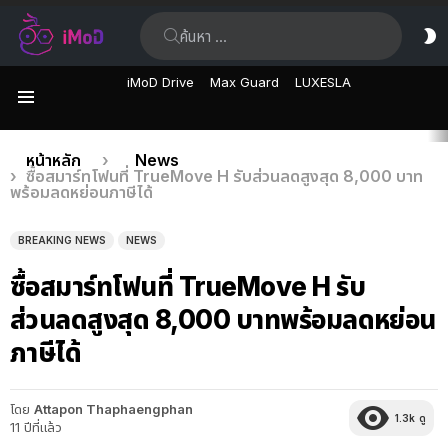
ค้นหา:
ส
ผิ
iMoD Drive
Max Guard
LUXESLA
เมนู
เรื่อง
คุณอยู่ที่นี่:
หน้าหลัก
News
ซื้อสมาร์ทโฟนที่ TrueMove H รับส่วนลดสูงสุด 8,000 บาท
ล่าสุด
พร้อมลดหย่อนภาษีได้
BREAKING NEWS
NEWS
ซื้อสมาร์ทโฟนที่ TrueMove H รับ
ส่วนลดสูงสุด 8,000 บาทพร้อมลดหย่อน
ภาษีได้
โดย
Attapon Thaphaengphan
1.3k
ดู
11 ปีที่แล้ว