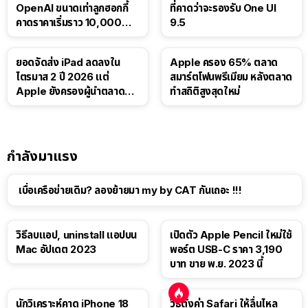
OpenAI ขนาดเท่าลูกฮอกกี้
ที่คาดว่าจะรองรับ One UI
คาดราคาเริ่มราว 10,000
9.5
บาท
ยอดจัดส่ง iPad ลดลงใน
Apple ครอง 65% ตลาด
ไตรมาส 2 ปี 2026 แต่
สมาร์ตโฟนพรีเมียม หลังตลาด
Apple ยังครองผู้นำตลาด
ทำสถิติสูงสุดใหม่
แท็บเล็ต
กำลังมาแรง
เบื่อเครือข่ายเดิม? ลองย้ายมา my by CAT กันเถอะ !!!
วิธีลบแอป, uninstall แอปบน
เปิดตัว Apple Pencil ใหม่ใช้
Mac อัปเดต 2023
พอร์ต USB-C ราคา 3,190
บาท ขาย พ.ย. 2023 นี้
นักวิเคราะห์คาด iPhone 18
วิธีตั้งค่า Safari ให้ลื่นไหล