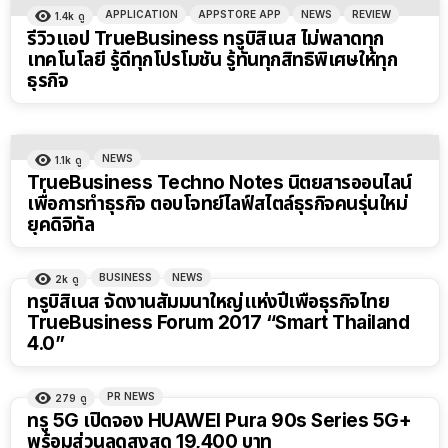
APPLICATION
APPSTORE APP
NEWS
REVIEW
1.4k
ดู
รีวิวแอป TrueBusiness ทรูบิสิเนส ไม่พลาดทุก
เทคโนโลยี รู้ดีทุกโปรโมชัน รู้ทันทุกสิทธิพิเศษให้ทุก
ธุรกิจ
NEWS
1.1k
ดู
TrueBusiness Techno Notes นิตยสารออนไลน์
เพื่อการทำธุรกิจ ตอบโจทย์ไลฟ์สไตล์ธุรกิจคนรุ่นใหม่
ยุคดิจิทัล
BUSINESS
NEWS
2k
ดู
ทรูบิสิเนส จัดงานสัมมนาใหญ่แห่งปีเพื่อธุรกิจไทย
TrueBusiness Forum 2017 “Smart Thailand
4.0”
PR NEWS
279
ดู
ทรู 5G เปิดจอง HUAWEI Pura 90s Series 5G+
พร้อมส่วนลดสูงสุด 19,400 บาท