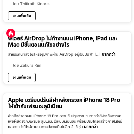
โดย
Thitirath Kinaret
อ่านเพิ่มเติม
ฟีเจอร์ AirDrop ไม่ทำงานบน iPhone, iPad และ
Mac มีขั้นตอนแก้ไขอย่างไร
มากกว่า
สำหรับคนที่ส่งไฟล์หรือรูปภาพผ่าน AirDrop อยู่เป็นประจำ […]
โดย
Zakura Kim
อ่านเพิ่มเติม
Apple เตรียมปรับสีฝาหลังกระจก iPhone 18 Pro
ให้เข้ากับเฟรมอะลูมิเนียม
ข่าวลือล่าสุดเผย iPhone 18 Pro อาจปรับปรุงกระบวนการทำสีฝาหลังกระจก
เพื่อให้สีตรงกับเฟรมอะลูมิเนียมได้แนบเนียนขึ้น พร้อมปรับโครงสร้างภายในใหม่
มากกว่า
และคาดว่าดีไซน์ภายนอกจะยังคงเดิมไปอีก 2-3 รุ่น