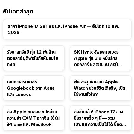
อัปเดตล่าสุด
ราคา iPhone 17 Series และ iPhone Air — อัปเดต 10 ส.ค.
2026
รัฐบาลทรัมป์ ทุ่ม 1.2 พันล้าน
SK Hynix ซัพพลายเออร์
ดอลลาร์ ยุติฟาร์มกังหันลมใน
Apple ทุ่ม 3.8 หมื่นล้าน
ทะเล
ดอลลาร์ ผลิตชิป AI ถึงปี
2029
เผยภาพเรนเดอร์
ฟีเจอร์ฉุกเฉิน บน Apple
Googlebook จาก Asus
Watch ช่วยชีวิตได้จริง, เปิด
และ Lenovo
ใช้งานยังไง?
10:14
ลือ Apple ทดสอบ ชิปหน่วย
ลืออีกแล้ว! iPhone 17 อาจ
ความจำ CXMT จากจีน ใช้ใน
ขึ้นราคาเร็ว ๆ นี้ — รวม
iPhone และ MacBook
เบาะแส ความเป็นไปได้ ซื้อตอน
นี้ดีไหม