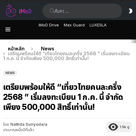
ค้นหา:
ส
ผิ
iMoD Drive
Max Guard
LUXESLA
เมนู
เรื่อง
คุณอยู่ที่นี่:
หน้าหลัก
News
เตรียมพร้อมให้ดี “เที่ยวไทยคนละครึ่ง 2568 ” เริ่มลงทะเบียน
ล่าสุด
1 ก.ค. นี้ จำกัดเพียง 500,000 สิทธิ์เท่านั้น!
NEWS
เตรียมพร้อมให้ดี “เที่ยวไทยคนละครึ่ง
2568 ” เริ่มลงทะเบียน 1 ก.ค. นี้ จำกัด
เพียง 500,000 สิทธิ์เท่านั้น!
โดย
Nattida Suriyodara
1.5k
ดู
ประมาณหนึ่งปีที่แล้ว