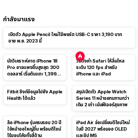
กำลังมาแรง
เปิดตัว Apple Pencil ใหม่ใช้พอร์ต USB-C ราคา 3,190 บาท
ขาย พ.ย. 2023 นี้
นักวิเคราะห์คาด iPhone 18
วิธีตั้งค่า Safari ให้ลื่นไหล
Pro อาจแพงขึ้นสูงสุด 300
ระดับ 120 fps สำหรับ
ดอลลาร์ เริ่มต้นแตะ 1,399
iPhone และ iPad
ดอลลาร์
Fitbit ซิงก์ข้อมูลไปยัง Apple
สรุปเปิดตัว Apple Watch
Health ได้แล้ว
Series 11 หน้าจอทนทานกว่า
เดิม 2 เท่า เน้นฟีเจอร์สุขภาพ
ลือ iPhone รุ่นครบรอบ 20 ปี
iPad Air จ่อเปลี่ยนดีไซน์ใหม่
ใช้หน้าจอใหญ่ขึ้น พร้อมดีไซน์
ในปี 2027 พร้อมจอ OLED
ไร้ขอบโค้งทั้งสี่ด้าน
และชิป M5