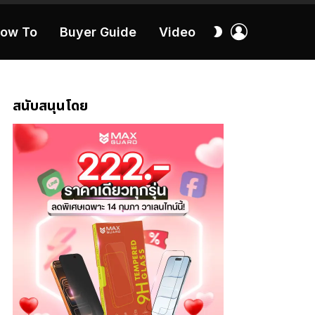
เข้า
สลับ
ow To
Buyer Guide
Video
สู่
ผิว
ระบบ
40:16
สนับสนุนโดย