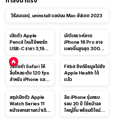
กำลังมาแรง
วิธีลบแอป, uninstall แอปบน Mac อัปเดต 2023
เปิดตัว Apple
นักวิเคราะห์คาด
Pencil ใหม่ใช้พอร์ต
iPhone 18 Pro อาจ
USB-C ราคา 3,190
แพงขึ้นสูงสุด 300
บาท ขาย พ.ย. 2023
ดอลลาร์ เริ่มต้นแตะ
นี้
1,399 ดอลลาร์
วิธีตั้งค่า Safari ให้
Fitbit ซิงก์ข้อมูลไปยัง
ลื่นไหลระดับ 120 fps
Apple Health ได้
สำหรับ iPhone และ
แล้ว
iPad
สรุปเปิดตัว Apple
ลือ iPhone รุ่นครบ
Watch Series 11
รอบ 20 ปี ใช้หน้าจอ
หน้าจอทนทานกว่าเดิม
ใหญ่ขึ้น พร้อมดีไซน์ไร้
2 เท่า เน้นฟีเจอร์
ขอบโค้งทั้งสี่ด้าน
สุขภาพ