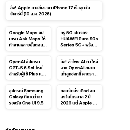
ลือ! Apple อาจขึ้นราคา iPhone 17 เร็วสุดวัน
จันทร์นี้ (10 ส.ค. 2026)
Google Maps อัป
ทรู 5G เปิดจอง
เกรด Ask Maps ให้
HUAWEI Pura 90s
ทำงานหลายขั้นตอนได้
Series 5G+ พร้อม
เช่น สั่งอาหาร,
ส่วนลดสูงสุด 19,400
ติดตามขนส่ง
บาท
OpenAI อัปเกรด
ลือ! ลำโพง AI ตัวใหม่
สาธารณะ
GPT-5.6 Sol ใหม่
จาก OpenAI ขนาด
สำหรับผู้ใช้ Plus และ
เท่าลูกฮอกกี้ คาดราคา
Pro และขยาย GPT-
เริ่มราว 10,000 บาท
5.6 Luna ให้ผู้ใช้ฟรี
อุปกรณ์ Samsung
ยอดจัดส่ง iPad ลด
Galaxy ที่คาดว่าจะ
ลงในไตรมาส 2 ปี
รองรับ One UI 9.5
2026 แต่ Apple ยัง
ครองผู้นำตลาด
แท็บเล็ต