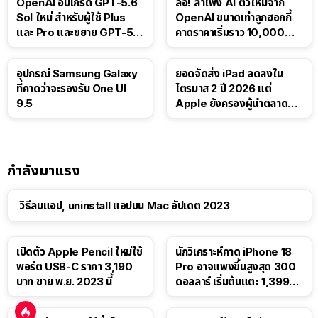
OpenAI อัปเกรด GPT-5.6
ลือ! ลำโพง AI ตัวใหม่จาก
Sol ใหม่ สำหรับผู้ใช้ Plus
OpenAI ขนาดเท่าลูกฮอกกี้
และ Pro และขยาย GPT-5.6
คาดราคาเริ่มราว 10,000
Luna ให้ผู้ใช้ฟรี
บาท
อุปกรณ์ Samsung Galaxy
ยอดจัดส่ง iPad ลดลงใน
ที่คาดว่าจะรองรับ One UI
ไตรมาส 2 ปี 2026 แต่
9.5
Apple ยังครองผู้นำตลาด
แท็บเล็ต
กำลังมาแรง
วิธีลบแอป, uninstall แอปบน Mac อัปเดต 2023
เปิดตัว Apple Pencil ใหม่ใช้
นักวิเคราะห์คาด iPhone 18
พอร์ต USB-C ราคา 3,190
Pro อาจแพงขึ้นสูงสุด 300
บาท ขาย พ.ย. 2023 นี้
ดอลลาร์ เริ่มต้นแตะ 1,399
ดอลลาร์