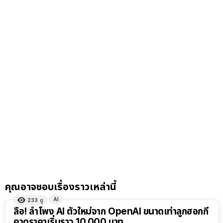
คุณอาจชอบเรื่องราวเหล่านี้
AI
233
ดู
ลือ! ลำโพง AI ตัวใหม่จาก OpenAI ขนาดเท่าลูกฮอกกี้
คาดราคาเริ่มราว 10,000 บาท