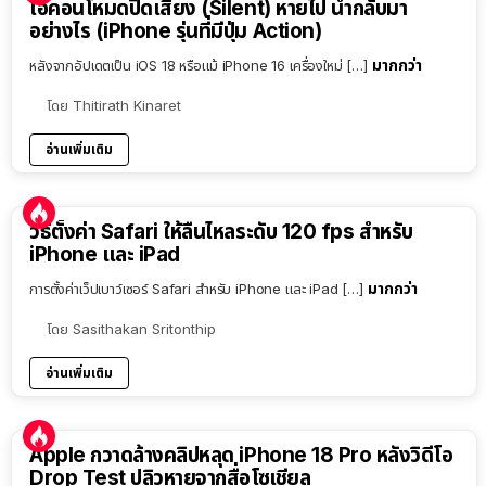
ไอคอนโหมดปิดเสียง (Silent) หายไป นำกลับมา
อย่างไร (iPhone รุ่นที่มีปุ่ม Action)
มากกว่า
หลังจากอัปเดตเป็น iOS 18 หรือแม้ iPhone 16 เครื่องใหม่ […]
โดย
Thitirath Kinaret
อ่านเพิ่มเติม
วิธีตั้งค่า Safari ให้ลื่นไหลระดับ 120 fps สำหรับ
iPhone และ iPad
มากกว่า
การตั้งค่าเว็ปเบาว์เซอร์ Safari สำหรับ iPhone และ iPad […]
โดย
Sasithakan Sritonthip
อ่านเพิ่มเติม
Apple กวาดล้างคลิปหลุด iPhone 18 Pro หลังวิดีโอ
Drop Test ปลิวหายจากสื่อโซเชียล