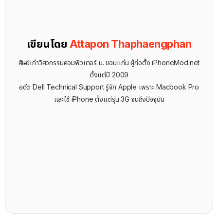
เขียนโดย
Attapon Thaphaengphan
ศิษย์เก่าวิศวกรรมคอมพิวเตอร์ ม. ขอนแก่น ผู้ก่อตั้ง iPhoneMod.net
ตั้งแต่ปี 2009
อดีต Dell Technical Support รู้จัก ​Apple เพราะ Macbook Pro
และใช้ iPhone ตั้งแต่รุ่น 3G จนถึงปัจจุบัน