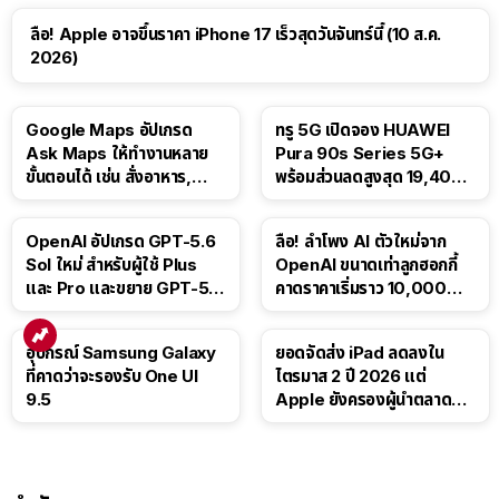
ลือ! Apple อาจขึ้นราคา iPhone 17 เร็วสุดวันจันทร์นี้ (10 ส.ค.
2026)
Google Maps อัปเกรด
ทรู 5G เปิดจอง HUAWEI
Ask Maps ให้ทำงานหลาย
Pura 90s Series 5G+
ขั้นตอนได้ เช่น สั่งอาหาร,
พร้อมส่วนลดสูงสุด 19,400
ติดตามขนส่งสาธารณะ
บาท
OpenAI อัปเกรด GPT-5.6
ลือ! ลำโพง AI ตัวใหม่จาก
Sol ใหม่ สำหรับผู้ใช้ Plus
OpenAI ขนาดเท่าลูกฮอกกี้
และ Pro และขยาย GPT-5.6
คาดราคาเริ่มราว 10,000
Luna ให้ผู้ใช้ฟรี
บาท
อุปกรณ์ Samsung Galaxy
ยอดจัดส่ง iPad ลดลงใน
ที่คาดว่าจะรองรับ One UI
ไตรมาส 2 ปี 2026 แต่
9.5
Apple ยังครองผู้นำตลาด
แท็บเล็ต