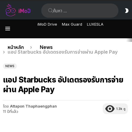
ค้นหา:
ส
ผิ
iMoD Drive
Max Guard
LUXESLA
เมนู
เรื่อง
คุณอยู่ที่นี่:
หน้าหลัก
News
แอป Starbucks อัปเดตรองรับการจ่ายผ่าน Apple Pay
ล่าสุด
NEWS
แอป Starbucks อัปเดตรองรับการจ่าย
ผ่าน Apple Pay
โดย
Attapon Thaphaengphan
1.3k
ดู
11 ปีที่แล้ว