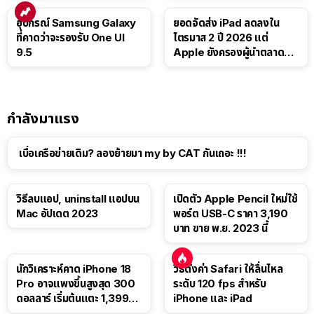
อุปกรณ์ Samsung Galaxy
ยอดจัดส่ง iPad ลดลงใน
ที่คาดว่าจะรองรับ One UI
ไตรมาส 2 ปี 2026 แต่
9.5
Apple ยังครองผู้นำตลาด
แท็บเล็ต
กำลังมาแรง
เบื่อเครือข่ายเดิม? ลองย้ายมา my by CAT กันเถอะ !!!
วิธีลบแอป, uninstall แอปบน
เปิดตัว Apple Pencil ใหม่ใช้
Mac อัปเดต 2023
พอร์ต USB-C ราคา 3,190
บาท ขาย พ.ย. 2023 นี้
นักวิเคราะห์คาด iPhone 18
วิธีตั้งค่า Safari ให้ลื่นไหล
Pro อาจแพงขึ้นสูงสุด 300
ระดับ 120 fps สำหรับ
ดอลลาร์ เริ่มต้นแตะ 1,399
iPhone และ iPad
ดอลลาร์