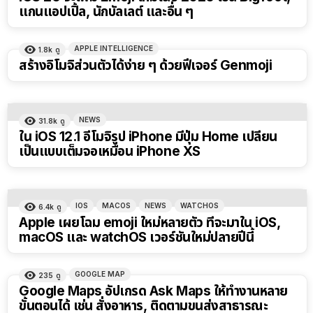
แกนแอปเปิ้ล, นักบัลเลต์ และอื่น ๆ
APPLE INTELLIGENCE
1.8k
ดู
สร้างอิโมจิส่วนตัวได้ง่าย ๆ ด้วยฟีเจอร์ Genmoji
NEWS
31.8k
ดู
ใน iOS 12.1 อีโมจิรูป iPhone มีปุ่ม Home เปลี่ยน
เป็นแบบเต็มจอเหมือน iPhone XS
IOS
MACOS
NEWS
WATCHOS
6.4k
ดู
Apple เผยโฉม emoji ใหม่หลายตัว ที่จะมาใน iOS,
macOS และ watchOS เวอร์ชันใหม่ปลายปีนี้
GOOGLE MAP
235
ดู
Google Maps อัปเกรด Ask Maps ให้ทำงานหลาย
ขั้นตอนได้ เช่น สั่งอาหาร, ติดตามขนส่งสาธารณะ