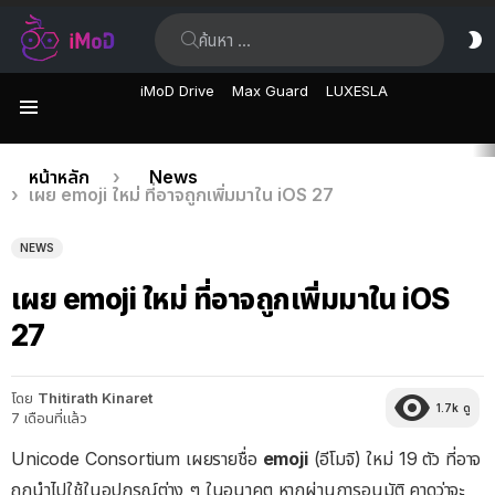
ค้นหา:
ส
ผิ
iMoD Drive
Max Guard
LUXESLA
เมนู
เรื่อง
คุณอยู่ที่นี่:
หน้าหลัก
News
เผย emoji ใหม่ ที่อาจถูกเพิ่มมาใน iOS 27
ล่าสุด
NEWS
เผย emoji ใหม่ ที่อาจถูกเพิ่มมาใน iOS
27
โดย
Thitirath Kinaret
1.7k
ดู
7 เดือนที่แล้ว
Unicode Consortium เผยรายชื่อ
emoji
(อีโมจิ) ใหม่ 19 ตัว ที่อาจ
ถูกนำไปใช้ในอุปกรณ์ต่าง ๆ ในอนาคต หากผ่านการอนุมัติ คาดว่าจะ