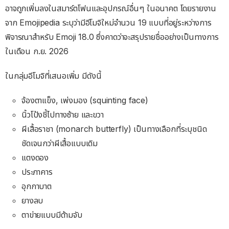
อาจถูกเพิ่มลงในสมาร์ตโฟนและอุปกรณ์อื่นๆ ในอนาคต โดยรายงาน
จาก Emojipedia ระบุว่ามีอีโมจิใหม่จำนวน 19 แบบที่อยู่ระหว่างการ
พิจารณาสำหรับ Emoji 18.0 ซึ่งคาดว่าจะสรุปรายชื่ออย่างเป็นทางการ
ในเดือน ก.ย. 2026
ในกลุ่มอีโมจิที่เสนอเพิ่ม มีดังนี้
จ้องตาแข็ง, เพ่งมอง (squinting face)
นิ้วโป้งชี้ไปทางซ้าย และขวา
ผีเสื้อราชา (monarch butterfly) เป็นทางเลือกที่ระบุชนิด
ชัดเจนกว่าผีเสื้อแบบเดิม
แตงดอง
ประภาคาร
อุกกาบาต
ยางลบ
ตาข่ายแบบมีด้ามจับ