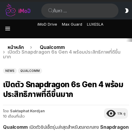
ค้นหา:
ส
ผิ
iMoD Drive
Max Guard
LUXESLA
เมนู
เรื่อง
คุณอยู่ที่นี่:
หน้าหลัก
Qualcomm
เปิดตัว Snapdragon 6s Gen 4 พร้อมประสิทธิภาพที่ดีขึ้น
ล่าสุด
มาก
NEWS
QUALCOMM
เปิดตัว Snapdragon 6s Gen 4 พร้อม
ประสิทธิภาพที่ดีขึ้นมาก
โดย
Saktaphat Kordjan
1.1k
ดู
10 เดือนที่แล้ว
Qualcomm
เปิดตัวชิปเซ็ตรุ่นล่าสุดสำหรับตลาดกลาง
Snapdragon