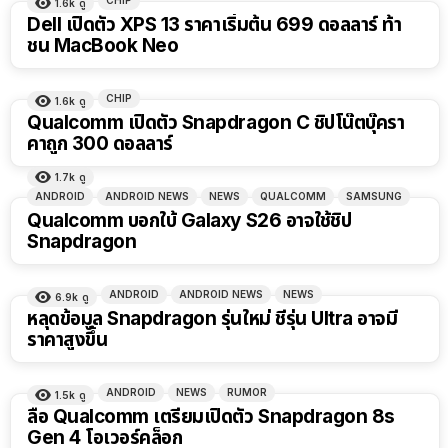
CHIP
1.6k
ดู
Dell เปิดตัว XPS 13 ราคาเริ่มต้น 699 ดอลลาร์ ท้า
ชน MacBook Neo
CHIP
1.6k
ดู
Qualcomm เปิดตัว Snapdragon C ชิปโน๊ตบุ๊ครา
คาถูก 300 ดอลลาร์
1.7k
ดู
ANDROID
ANDROID NEWS
NEWS
QUALCOMM
SAMSUNG
Qualcomm บอกใบ้ Galaxy S26 อาจใช้ชิป
Snapdragon
ANDROID
ANDROID NEWS
NEWS
6.9k
ดู
หลุดข้อมูล Snapdragon รุ่นใหม่ ชี้รุ่น Ultra อาจมี
ราคาสูงขึ้น
ANDROID
NEWS
RUMOR
1.5k
ดู
ลือ Qualcomm เตรียมเปิดตัว Snapdragon 8s
Gen 4 โอเวอร์คล็อก