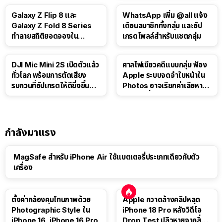
Galaxy Z Flip 8 และ
WhatsApp เพิ่ม @all แจ้ง
Galaxy Z Fold 8 Series
เตือนสมาชิกทั้งกลุ่ม และอัป
ทำลายสถิติยอดจองใน
เกรดโพลล์สำหรับแชตกลุ่ม
เกาหลีใต้
DJI Mic Mini 2S เปิดตัวแล้ว
ศาลไฟเขียวคดีแบบกลุ่ม ฟ้อง
ทั่วโลก พร้อมการตัดเสียง
Apple ระบบจดจำใบหน้าใน
รบกวนที่อัปเกรดให้ดียิ่งขึ้น
Photos อาจเรียกค่าเสียหาย
ด้วย AI
กว่า 3 หมื่นล้านดอลลาร์
กำลังมาแรง
MagSafe สำหรับ iPhone Air ใช้แบตเตอรี่ประเภทเดียวกับตัว
เครื่อง
ตั้งค่ากล้องคุมโทนภาพด้วย
Apple กวาดล้างคลิปหลุด
Photographic Style ใน
iPhone 18 Pro หลังวิดีโอ
iPhone 16, iPhone 16 Pro
Drop Test ปลิวหายจากสื่อ