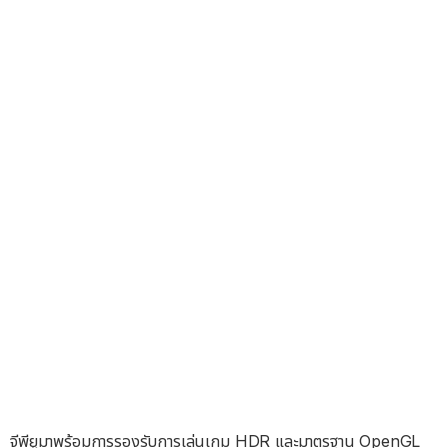
จีพียูมาพร้อมการรองรับการเล่นเกม HDR และมาตรฐาน OpenGL