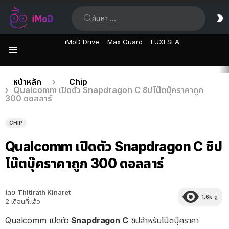
ค้นหา:
ส
ผิ
iMoD Drive
Max Guard
LUXESLA
เมนู
เรื่อง
คุณอยู่ที่นี่:
หน้าหลัก
Chip
Qualcomm เปิดตัว Snapdragon C ชิปโน๊ตบุ๊คราคาถูก
ล่าสุด
300 ดอลลาร์
CHIP
Qualcomm เปิดตัว Snapdragon C ชิป
โน๊ตบุ๊คราคาถูก 300 ดอลลาร์
โดย
Thitirath Kinaret
1.6k
ดู
2 เดือนที่แล้ว
Qualcomm เปิดตัว
Snapdragon C
ชิปสำหรับโน๊ตบุ๊คราคา