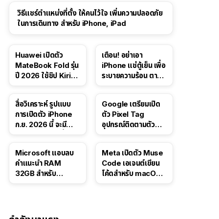
วิธีแชร์ตำแหน่งที่ตั้ง ให้คนไว้ใจ เพิ่มความปลอดภัย
ในการเดินทาง สำหรับ iPhone, iPad
Huawei เปิดตัว
เตือน! อย่าเอา
MateBook Fold รุ่น
iPhone แช่ตู้เย็น เพื่อ
ปี 2026 ใช้ชิป Kirin
ระบายความร้อน ตาม
X90 Plus
คำแนะนำใน TikTok
สื่อวิเคราะห์ รูปแบบ
Google เตรียมเปิด
การเปิดตัว iPhone
ตัว Pixel Tag
ก.ย. 2026 นี้ จะมี
อุปกรณ์ติดตามตัว
“ชีวิตชีวา” มากขึ้น
ราคาเดียวกับ AirTag
Microsoft แอบลบ
Meta เปิดตัว Muse
คำแนะนำ RAM
Code เอเจนต์เขียน
32GB สำหรับ
โค้ดสำหรับ macOS
Windows 11 ออก
และ Linux
จากเว็บตัวเอง