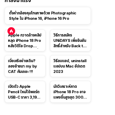
กำลังมาแรง
ตั้งค่ากล้องคุมโทนภาพด้วย Photographic
Style ใน iPhone 16, iPhone 16 Pro
Apple กวาดล้างคลิป
วิธีการสมัคร
หลุด iPhone 18 Pro
UNiDAYS เพื่อยืนยัน
หลังวิดีโอ Drop
สิทธิ์สำหรับ Back to
Test ปลิวหายจากสื่อ
School 2565
โซเชียล
เบื่อเครือข่ายเดิม?
วิธีลบแอป, uninstall
ลองย้ายมา my by
แอปบน Mac อัปเดต
CAT กันเถอะ !!!
2023
เปิดตัว Apple
นักวิเคราะห์คาด
Pencil ใหม่ใช้พอร์ต
iPhone 18 Pro อาจ
USB-C ราคา 3,190
แพงขึ้นสูงสุด 300
บาท ขาย พ.ย. 2023
ดอลลาร์ เริ่มต้นแตะ
นี้
1,399 ดอลลาร์