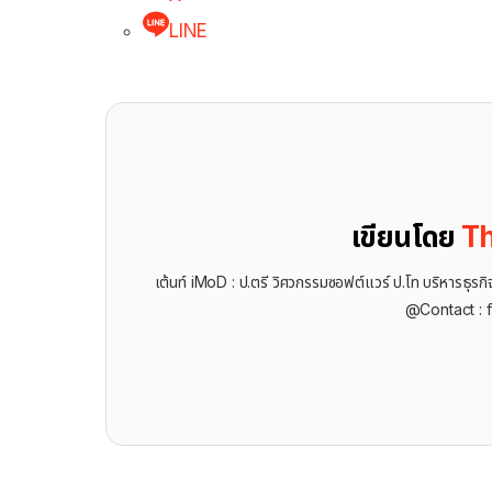
LINE
เขียนโดย
Th
เต้นท์ iMoD : ป.ตรี วิศวกรรมซอฟต์แวร์ ป.โท บริหารธ
@Contact : 