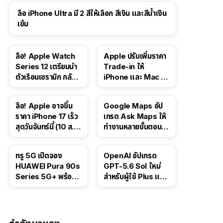
ลือ iPhone Ultra มี 2 สีให้เลือก สีเงิน และสีน้ำเงิน
เข้ม
ลือ! Apple Watch
Apple ปรับเพิ่มราคา
Series 12 เตรียมนำ
Trade-in ให้
ตัวเรือนเซรามิก กลับ
iPhone และ Mac ใน
มา
สหรัฐฯ
ลือ! Apple อาจขึ้น
Google Maps อัป
ราคา iPhone 17 เร็ว
เกรด Ask Maps ให้
สุดวันจันทร์นี้ (10 ส.ค.
ทำงานหลายขั้นตอนได้
2026)
เช่น สั่งอาหาร,
ติดตามขนส่ง
ทรู 5G เปิดจอง
OpenAI อัปเกรด
สาธารณะ
HUAWEI Pura 90s
GPT-5.6 Sol ใหม่
Series 5G+ พร้อม
สำหรับผู้ใช้ Plus และ
ส่วนลดสูงสุด 19,400
Pro และขยาย GPT-
บาท
5.6 Luna ให้ผู้ใช้ฟรี