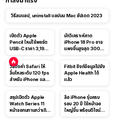
กำลังมาแรง
วิธีลบแอป, uninstall แอปบน Mac อัปเดต 2023
เปิดตัว Apple
นักวิเคราะห์คาด
Pencil ใหม่ใช้พอร์ต
iPhone 18 Pro อาจ
USB-C ราคา 3,190
แพงขึ้นสูงสุด 300
บาท ขาย พ.ย. 2023
ดอลลาร์ เริ่มต้นแตะ
นี้
1,399 ดอลลาร์
วิธีตั้งค่า Safari ให้
Fitbit ซิงก์ข้อมูลไปยัง
ลื่นไหลระดับ 120 fps
Apple Health ได้
สำหรับ iPhone และ
แล้ว
iPad
สรุปเปิดตัว Apple
ลือ iPhone รุ่นครบ
Watch Series 11
รอบ 20 ปี ใช้หน้าจอ
หน้าจอทนทานกว่าเดิม
ใหญ่ขึ้น พร้อมดีไซน์ไร้
2 เท่า เน้นฟีเจอร์
ขอบโค้งทั้งสี่ด้าน
สุขภาพ