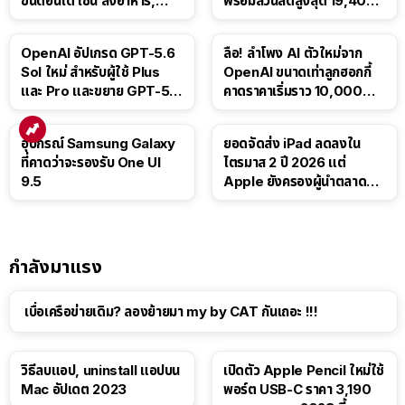
ขั้นตอนได้ เช่น สั่งอาหาร,
พร้อมส่วนลดสูงสุด 19,400
ติดตามขนส่งสาธารณะ
บาท
OpenAI อัปเกรด GPT-5.6
ลือ! ลำโพง AI ตัวใหม่จาก
Sol ใหม่ สำหรับผู้ใช้ Plus
OpenAI ขนาดเท่าลูกฮอกกี้
และ Pro และขยาย GPT-5.6
คาดราคาเริ่มราว 10,000
Luna ให้ผู้ใช้ฟรี
บาท
อุปกรณ์ Samsung Galaxy
ยอดจัดส่ง iPad ลดลงใน
ที่คาดว่าจะรองรับ One UI
ไตรมาส 2 ปี 2026 แต่
9.5
Apple ยังครองผู้นำตลาด
แท็บเล็ต
กำลังมาแรง
เบื่อเครือข่ายเดิม? ลองย้ายมา my by CAT กันเถอะ !!!
วิธีลบแอป, uninstall แอปบน
เปิดตัว Apple Pencil ใหม่ใช้
Mac อัปเดต 2023
พอร์ต USB-C ราคา 3,190