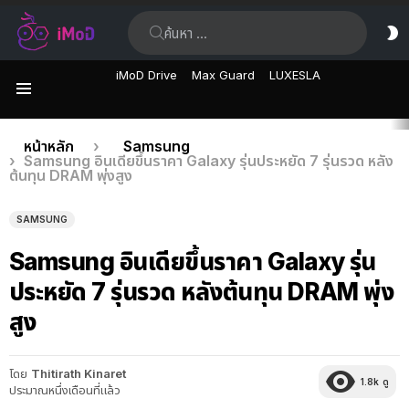
ค้นหา:
ส
ผิ
iMoD Drive
Max Guard
LUXESLA
เมนู
เรื่อง
คุณอยู่ที่นี่:
หน้าหลัก
Samsung
Samsung อินเดียขึ้นราคา Galaxy รุ่นประหยัด 7 รุ่นรวด หลัง
ล่าสุด
ต้นทุน DRAM พุ่งสูง
SAMSUNG
Samsung อินเดียขึ้นราคา Galaxy รุ่น
ประหยัด 7 รุ่นรวด หลังต้นทุน DRAM พุ่ง
สูง
โดย
Thitirath Kinaret
1.8k
ดู
ประมาณหนึ่งเดือนที่แล้ว