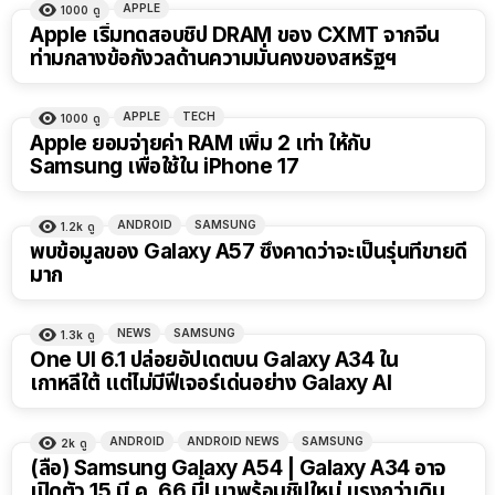
APPLE
1000
ดู
Apple เริ่มทดสอบชิป DRAM ของ CXMT จากจีน
ท่ามกลางข้อกังวลด้านความมั่นคงของสหรัฐฯ
APPLE
TECH
1000
ดู
Apple ยอมจ่ายค่า RAM เพิ่ม 2 เท่า ให้กับ
Samsung เพื่อใช้ใน iPhone 17
ANDROID
SAMSUNG
1.2k
ดู
พบข้อมูลของ Galaxy A57 ซึ่งคาดว่าจะเป็นรุ่นที่ขายดี
มาก
NEWS
SAMSUNG
1.3k
ดู
One UI 6.1 ปล่อยอัปเดตบน Galaxy A34 ใน
เกาหลีใต้ แต่ไม่มีฟีเจอร์เด่นอย่าง Galaxy AI
ANDROID
ANDROID NEWS
SAMSUNG
2k
ดู
(ลือ) Samsung Galaxy A54 | Galaxy A34 อาจ
เปิดตัว 15 มี.ค. 66 นี้! มาพร้อมชิปใหม่ แรงกว่าเดิม