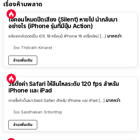
เรื่องห้ามพลาด
ไอคอนโหมดปิดเสียง (Silent) หายไป นำกลับมา
อย่างไร (iPhone รุ่นที่มีปุ่ม Action)
มากกว่า
หลังจากอัปเดตเป็น iOS 18 หรือแม้ iPhone 16 เครื่องใหม่ […]
โดย
Thitirath Kinaret
อ่านเพิ่มเติม
วิธีตั้งค่า Safari ให้ลื่นไหลระดับ 120 fps สำหรับ
iPhone และ iPad
มากกว่า
การตั้งค่าเว็ปเบาว์เซอร์ Safari สำหรับ iPhone และ iPad […]
โดย
Sasithakan Sritonthip
อ่านเพิ่มเติม