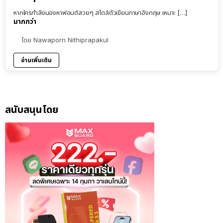
หากใครกำลังมองหาฟอนต์สวยๆ สไตล์ตัวเขียนภาษาอังกฤษ เหมาะ […]
มากกว่า
โดย
Nawaporn Nithiprapakul
อ่านเพิ่มเติม
สนับสนุนโดย