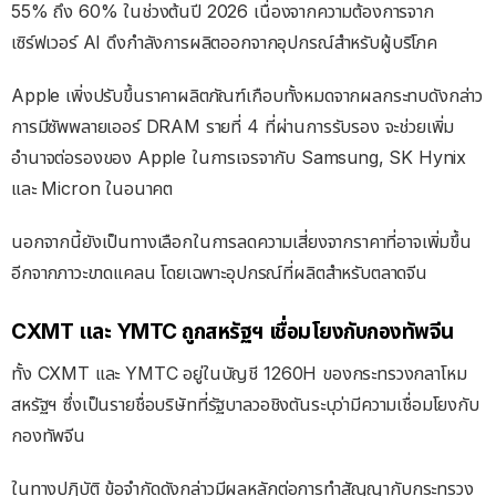
55% ถึง 60% ในช่วงต้นปี 2026 เนื่องจากความต้องการจาก
เซิร์ฟเวอร์ AI ดึงกำลังการผลิตออกจากอุปกรณ์สำหรับผู้บริโภค
Apple เพิ่งปรับขึ้นราคาผลิตภัณฑ์เกือบทั้งหมดจากผลกระทบดังกล่าว
การมีซัพพลายเออร์ DRAM รายที่ 4 ที่ผ่านการรับรอง จะช่วยเพิ่ม
อำนาจต่อรองของ Apple ในการเจรจากับ Samsung, SK Hynix
และ Micron ในอนาคต
นอกจากนี้ยังเป็นทางเลือกในการลดความเสี่ยงจากราคาที่อาจเพิ่มขึ้น
อีกจากภาวะขาดแคลน โดยเฉพาะอุปกรณ์ที่ผลิตสำหรับตลาดจีน
CXMT และ YMTC ถูกสหรัฐฯ เชื่อมโยงกับกองทัพจีน
ทั้ง CXMT และ YMTC อยู่ในบัญชี 1260H ของกระทรวงกลาโหม
สหรัฐฯ ซึ่งเป็นรายชื่อบริษัทที่รัฐบาลวอชิงตันระบุว่ามีความเชื่อมโยงกับ
กองทัพจีน
ในทางปฏิบัติ ข้อจำกัดดังกล่าวมีผลหลักต่อการทำสัญญากับกระทรวง