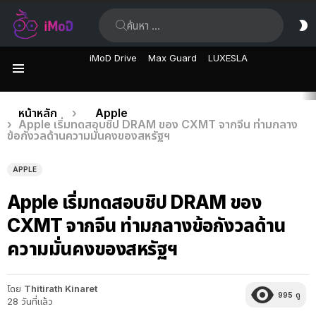
ค้นหา:
ส
ผิ
iMoD Drive
Max Guard
LUXESLA
เมนู
เรื่อง
คุณอยู่ที่นี่:
หน้าหลัก
Apple
Apple เริ่มทดสอบชิป DRAM ของ CXMT จากจีน ท่ามกลาง
ล่าสุด
ข้อกังวลด้านความมั่นคงของสหรัฐฯ
APPLE
Apple เริ่มทดสอบชิป DRAM ของ
CXMT จากจีน ท่ามกลางข้อกังวลด้าน
ความมั่นคงของสหรัฐฯ
โดย
Thitirath Kinaret
995
ดู
28 วันที่แล้ว