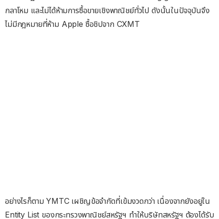
กลาโหม และไม่ได้ห้ามการซื้อขายเชิงพาณิชย์ทั่วไป ดังนั้นในปัจจุบันจึง
ไม่มีกฎหมายที่ห้าม Apple ซื้อชิปจาก CXMT
อย่างไรก็ตาม YMTC เผชิญข้อจำกัดที่เข้มงวดกว่า เนื่องจากยังอยู่ใน
Entity List ของกระทรวงพาณิชย์สหรัฐฯ ทำให้บริษัทสหรัฐฯ ต้องได้รับ