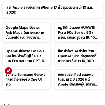
ลือ! Apple อาจขึ้นราคา iPhone 17 เร็วสุดวันจันทร์นี้ (10 ส.ค.
2026)
Google Maps อัปเกรด
ทรู 5G เปิดจอง HUAWEI
Ask Maps ให้ทำงานหลาย
Pura 90s Series 5G+
ขั้นตอนได้ เช่น สั่งอาหาร,
พร้อมส่วนลดสูงสุด 19,400
ติดตามขนส่งสาธารณะ
บาท
OpenAI อัปเกรด GPT-5.6
ลือ! ลำโพง AI ตัวใหม่จาก
Sol ใหม่ สำหรับผู้ใช้ Plus
OpenAI ขนาดเท่าลูกฮอกกี้
และ Pro และขยาย GPT-5.6
คาดราคาเริ่มราว 10,000
Luna ให้ผู้ใช้ฟรี
บาท
อุปกรณ์ Samsung Galaxy
ยอดจัดส่ง iPad ลดลงใน
ที่คาดว่าจะรองรับ One UI
ไตรมาส 2 ปี 2026 แต่
9.5
Apple ยังครองผู้นำตลาด
แท็บเล็ต