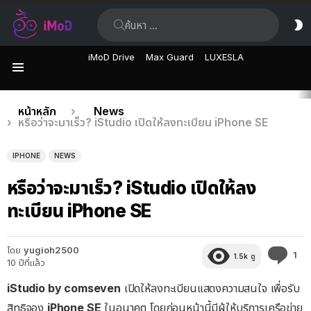
ค้นหา:
ส
ผิ
iMoD Drive
Max Guard
LUXESLA
เมนู
เรื่อง
คุณอยู่ที่นี่:
หน้าหลัก
News
หรือว่าจะมาเร็ว? iStudio เปิดให้ลงทะเบียน iPhone SE
ล่าสุด
IPHONE
NEWS
หรือว่าจะมาเร็ว? iStudio เปิดให้ลง
ทะเบียน iPhone SE
โดย
yugioh2500
คว
1
1.5k
ดู
10 ปีที่แล้ว
คิด
เห็
iStudio by comseven
เปิดให้ลงทะเบียนแสดงความสนใจ เพื่อรับ
สิทธิจอง
iPhone SE
ในอนาคต โดยก่อนหน้านี้มีผู้ให้บริการเครือข่าย